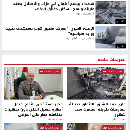
شهداء بينهم أطفال في غزة.. والاحتلال يصعّد
غاراته ويمنح السكان دقائق للإخلاء
2 أسبوعين ago
تقارير
الإعلام العبري: "معركة مضيق هرمز تستهدف تثبيت
رواية سياسية"
2 أسبوعين، 4 أيام ago
تقارير
تصريحات خاصة
تصريحات خاصة
تصريحات خاصة
غازي حمد للشرق: الاتفاق حصيلة
مدير مستشفى النجاح: : نقل
مفاوضات طويلة استمرت ستة
أجهزة غسيل الكلى دون تجهيزات
شهور
متكاملة خطر على المرضى
منذ 16 ثانية
منذ 2 ساعة
تصريحات خاصة
تصريحات خاصة