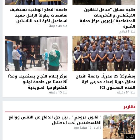
طلبة مساق "مدخل للقانون
جامعة النجاح الوطنية تستضيف
الاجتماعي والتشريعات
منافسات بطولة الراحل مفيد
الاجتماعية"يزورون مركز حماية
اسماعيل لكرة اليد للناشئين
الأسرة
منذ 48 دقيقة
منذ 5 ثواني
بمشاركة 25 مدرباً.. جامعة النجاح
مركز إعلام النجاح يستضيف وفدًا
تطلق دورة إعداد مدربي كرة
أكاديميًا من جامعة لوليو
القدم المستوى (C)
للتكنولوجيا السويدية
منذ 51 دقيقة
منذ 10 دقيقة
تقارير
" قانون درومي".. بين حق الدفاع عن النفس وواقع
الفلسطينيين تحت الاحتلال
6 أيام، 17 ساعة ago
تقارير