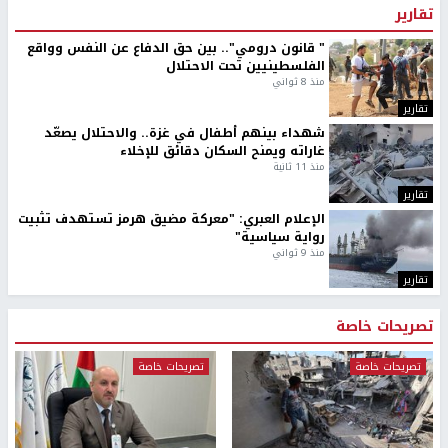
تقارير
" قانون درومي".. بين حق الدفاع عن النفس وواقع
الفلسطينيين تحت الاحتلال
منذ 8 ثواني
تقارير
شهداء بينهم أطفال في غزة.. والاحتلال يصعّد
غاراته ويمنح السكان دقائق للإخلاء
منذ 11 ثانية
تقارير
الإعلام العبري: "معركة مضيق هرمز تستهدف تثبيت
رواية سياسية"
منذ 9 ثواني
تقارير
تصريحات خاصة
تصريحات خاصة
تصريحات خاصة