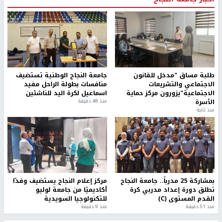
طلبة مساق "مدخل للقانون
جامعة النجاح الوطنية تستضيف
الاجتماعي والتشريعات
منافسات بطولة الراحل مفيد
الاجتماعية"يزورون مركز حماية
اسماعيل لكرة اليد للناشئين
الأسرة
منذ 48 دقيقة
منذ ثانية
بمشاركة 25 مدرباً.. جامعة النجاح
مركز إعلام النجاح يستضيف وفدًا
تطلق دورة إعداد مدربي كرة
أكاديميًا من جامعة لوليو
القدم المستوى (C)
للتكنولوجيا السويدية
منذ 51 دقيقة
منذ 9 دقيقة