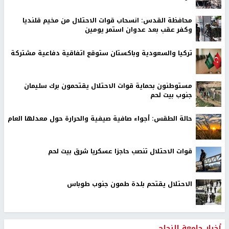
محافظة القدس: انسحاب قوات الاحتلال من مخيم قلنديا
وكفر عقب بعد عدوان استمر يومين
تركيا والسعودية وباكستان ستوقع اتفاقية دفاعية مشتركة
مستوطنون بحماية قوات الاحتلال يقتحمون برك سليمان
جنوب بيت لحم
حالة الطقس: أجواء صافية صيفية والحرارة حول معدلها العام
قوات الاحتلال تنصب حاجزا عسكريا شرق بيت لحم
الاحتلال يقتحم بلدة طمون جنوب طوباس
أخبار جامعة النجاح