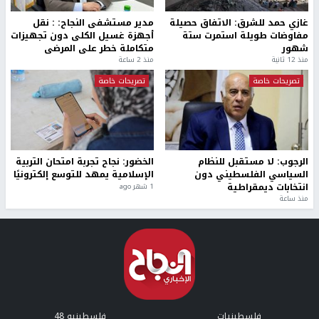
غازي حمد للشرق: الاتفاق حصيلة
مدير مستشفى النجاح: : نقل
مفاوضات طويلة استمرت ستة
أجهزة غسيل الكلى دون تجهيزات
شهور
متكاملة خطر على المرضى
منذ 12 ثانية
منذ 2 ساعة
تصريحات خاصة
تصريحات خاصة
الرجوب: لا مستقبل للنظام
الخضور: نجاح تجربة امتحان التربية
السياسي الفلسطيني دون
الإسلامية يمهد للتوسع إلكترونيًا
انتخابات ديمقراطية
1 شهر ago
منذ ساعة
فلسطينيات
فلسطينيو 48