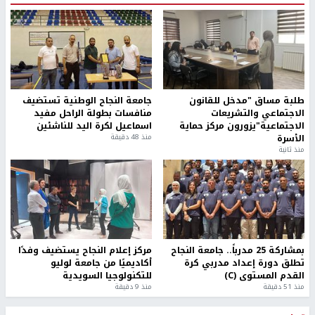
طلبة مساق "مدخل للقانون
جامعة النجاح الوطنية تستضيف
الاجتماعي والتشريعات
منافسات بطولة الراحل مفيد
الاجتماعية"يزورون مركز حماية
اسماعيل لكرة اليد للناشئين
الأسرة
منذ 48 دقيقة
منذ ثانية
بمشاركة 25 مدرباً.. جامعة النجاح
مركز إعلام النجاح يستضيف وفدًا
تطلق دورة إعداد مدربي كرة
أكاديميًا من جامعة لوليو
القدم المستوى (C)
للتكنولوجيا السويدية
منذ 51 دقيقة
منذ 9 دقيقة