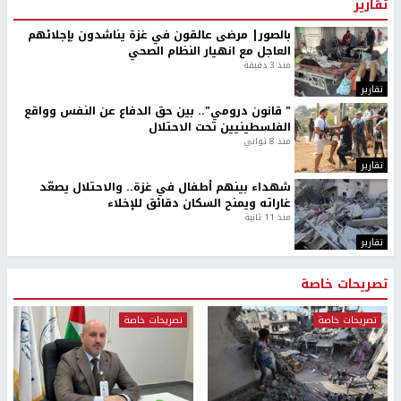
تقارير
بالصور| مرضى عالقون في غزة يناشدون بإجلائهم
العاجل مع انهيار النظام الصحي
منذ 3 دقيقة
تقارير
" قانون درومي".. بين حق الدفاع عن النفس وواقع
الفلسطينيين تحت الاحتلال
منذ 8 ثواني
تقارير
شهداء بينهم أطفال في غزة.. والاحتلال يصعّد
غاراته ويمنح السكان دقائق للإخلاء
منذ 11 ثانية
تقارير
تصريحات خاصة
تصريحات خاصة
تصريحات خاصة