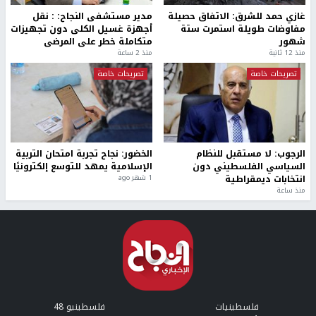
غازي حمد للشرق: الاتفاق حصيلة
مدير مستشفى النجاح: : نقل
مفاوضات طويلة استمرت ستة
أجهزة غسيل الكلى دون تجهيزات
شهور
متكاملة خطر على المرضى
منذ 12 ثانية
منذ 2 ساعة
تصريحات خاصة
تصريحات خاصة
الرجوب: لا مستقبل للنظام
الخضور: نجاح تجربة امتحان التربية
السياسي الفلسطيني دون
الإسلامية يمهد للتوسع إلكترونيًا
انتخابات ديمقراطية
1 شهر ago
منذ ساعة
فلسطينيات
فلسطينيو 48