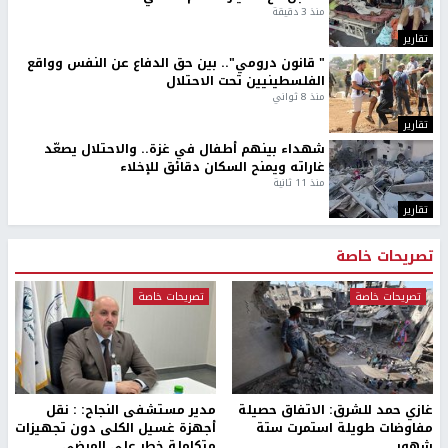
منذ 3 دقيقة
تقارير
" قانون درومي".. بين حق الدفاع عن النفس وواقع
الفلسطينيين تحت الاحتلال
منذ 8 ثواني
تقارير
شهداء بينهم أطفال في غزة.. والاحتلال يصعّد
غاراته ويمنح السكان دقائق للإخلاء
منذ 11 ثانية
تقارير
تصريحات خاصة
تصريحات خاصة
تصريحات خاصة
غازي حمد للشرق: الاتفاق حصيلة
مدير مستشفى النجاح: : نقل
مفاوضات طويلة استمرت ستة
أجهزة غسيل الكلى دون تجهيزات
شهور
متكاملة خطر على المرضى