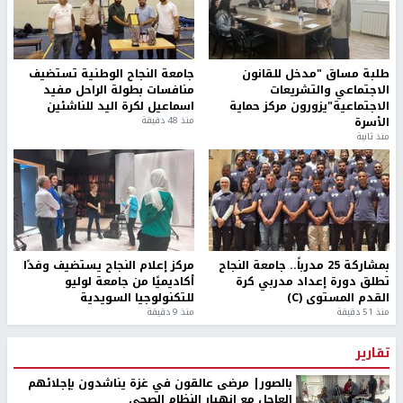
طلبة مساق "مدخل للقانون
جامعة النجاح الوطنية تستضيف
الاجتماعي والتشريعات
منافسات بطولة الراحل مفيد
الاجتماعية"يزورون مركز حماية
اسماعيل لكرة اليد للناشئين
الأسرة
منذ 48 دقيقة
منذ ثانية
بمشاركة 25 مدرباً.. جامعة النجاح
مركز إعلام النجاح يستضيف وفدًا
تطلق دورة إعداد مدربي كرة
أكاديميًا من جامعة لوليو
القدم المستوى (C)
للتكنولوجيا السويدية
منذ 51 دقيقة
منذ 9 دقيقة
تقارير
بالصور| مرضى عالقون في غزة يناشدون بإجلائهم
العاجل مع انهيار النظام الصحي