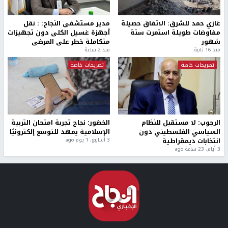
غازي حمد للشرق: الاتفاق حصيلة
مدير مستشفى النجاح: : نقل
مفاوضات طويلة استمرت ستة
أجهزة غسيل الكلى دون تجهيزات
شهور
متكاملة خطر على المرضى
منذ 16 ثانية
منذ 2 ساعة
تصريحات خاصة
تصريحات خاصة
الرجوب: لا مستقبل للنظام
الخضور: نجاح تجربة امتحان التربية
السياسي الفلسطيني دون
الإسلامية يمهد للتوسع إلكترونيًا
انتخابات ديمقراطية
3 أسابيع، 1 يوم ago
3 أيام، 23 ساعة ago