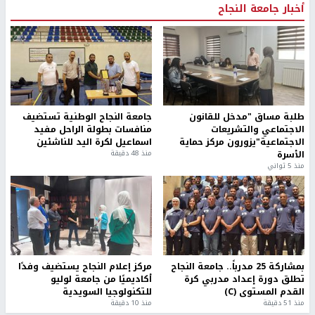
أخبار جامعة النجاح
طلبة مساق "مدخل للقانون
جامعة النجاح الوطنية تستضيف
الاجتماعي والتشريعات
منافسات بطولة الراحل مفيد
الاجتماعية"يزورون مركز حماية
اسماعيل لكرة اليد للناشئين
الأسرة
منذ 48 دقيقة
منذ 5 ثواني
بمشاركة 25 مدرباً.. جامعة النجاح
مركز إعلام النجاح يستضيف وفدًا
تطلق دورة إعداد مدربي كرة
أكاديميًا من جامعة لوليو
القدم المستوى (C)
للتكنولوجيا السويدية
منذ 51 دقيقة
منذ 10 دقيقة