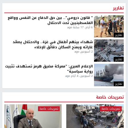
تقارير
" قانون درومي".. بين حق الدفاع عن النفس وواقع
الفلسطينيين تحت الاحتلال
6 أيام، 17 ساعة ago
تقارير
شهداء بينهم أطفال في غزة.. والاحتلال يصعّد
غاراته ويمنح السكان دقائق للإخلاء
2 أسبوعين ago
تقارير
الإعلام العبري: "معركة مضيق هرمز تستهدف تثبيت
رواية سياسية"
2 أسبوعين، 4 أيام ago
تقارير
تصريحات خاصة
تصريحات خاصة
تصريحات خاصة