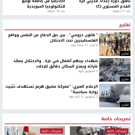
تطلق دورة إعداد مدربي كرة
أكاديميًا من جامعة لوليو
القدم المستوى (C)
للتكنولوجيا السويدية
منذ 51 دقيقة
منذ 10 دقيقة
تقارير
" قانون درومي".. بين حق الدفاع عن النفس وواقع
الفلسطينيين تحت الاحتلال
6 أيام، 17 ساعة ago
تقارير
شهداء بينهم أطفال في غزة.. والاحتلال يصعّد
غاراته ويمنح السكان دقائق للإخلاء
2 أسبوعين ago
تقارير
الإعلام العبري: "معركة مضيق هرمز تستهدف تثبيت
رواية سياسية"
2 أسبوعين، 4 أيام ago
تقارير
تصريحات خاصة
تصريحات خاصة
تصريحات خاصة