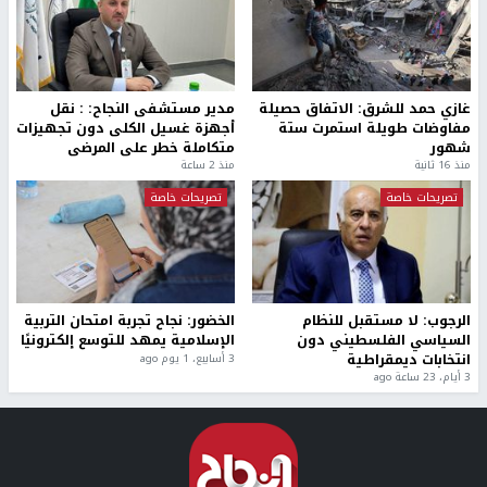
غازي حمد للشرق: الاتفاق حصيلة
مدير مستشفى النجاح: : نقل
مفاوضات طويلة استمرت ستة
أجهزة غسيل الكلى دون تجهيزات
شهور
متكاملة خطر على المرضى
منذ 16 ثانية
منذ 2 ساعة
تصريحات خاصة
تصريحات خاصة
الرجوب: لا مستقبل للنظام
الخضور: نجاح تجربة امتحان التربية
السياسي الفلسطيني دون
الإسلامية يمهد للتوسع إلكترونيًا
انتخابات ديمقراطية
3 أسابيع، 1 يوم ago
3 أيام، 23 ساعة ago