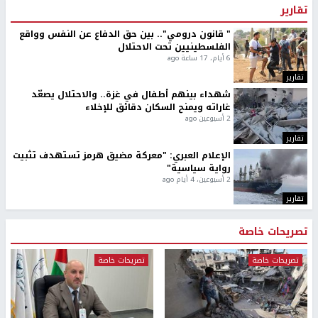
تقارير
" قانون درومي".. بين حق الدفاع عن النفس وواقع
الفلسطينيين تحت الاحتلال
6 أيام، 17 ساعة ago
تقارير
شهداء بينهم أطفال في غزة.. والاحتلال يصعّد
غاراته ويمنح السكان دقائق للإخلاء
2 أسبوعين ago
تقارير
الإعلام العبري: "معركة مضيق هرمز تستهدف تثبيت
رواية سياسية"
2 أسبوعين، 4 أيام ago
تقارير
تصريحات خاصة
تصريحات خاصة
تصريحات خاصة