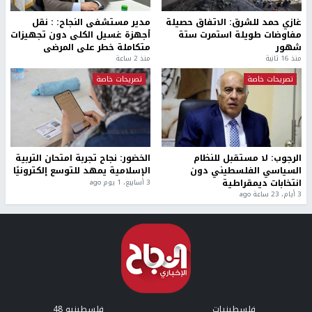
غازي حمد للشرق: الاتفاق حصيلة
مدير مستشفى النجاح: : نقل
مفاوضات طويلة استمرت ستة
أجهزة غسيل الكلى دون تجهيزات
شهور
متكاملة خطر على المرضى
منذ 16 ثانية
منذ 2 ساعة
تصريحات خاصة
تصريحات خاصة
الرجوب: لا مستقبل للنظام
الخضور: نجاح تجربة امتحان التربية
السياسي الفلسطيني دون
الإسلامية يمهد للتوسع إلكترونيًا
انتخابات ديمقراطية
3 أسابيع، 1 يوم ago
3 أيام، 23 ساعة ago
فلسطينيات
فلسطينيو 48