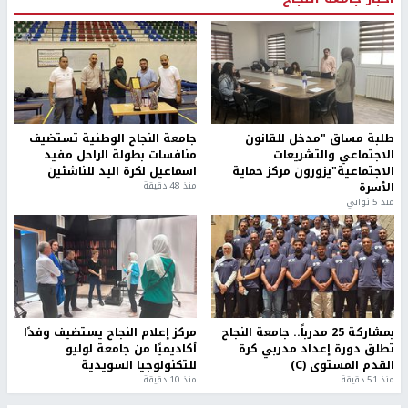
طلبة مساق "مدخل للقانون
جامعة النجاح الوطنية تستضيف
الاجتماعي والتشريعات
منافسات بطولة الراحل مفيد
الاجتماعية"يزورون مركز حماية
اسماعيل لكرة اليد للناشئين
الأسرة
منذ 48 دقيقة
منذ 5 ثواني
بمشاركة 25 مدرباً.. جامعة النجاح
مركز إعلام النجاح يستضيف وفدًا
تطلق دورة إعداد مدربي كرة
أكاديميًا من جامعة لوليو
القدم المستوى (C)
للتكنولوجيا السويدية
منذ 51 دقيقة
منذ 10 دقيقة