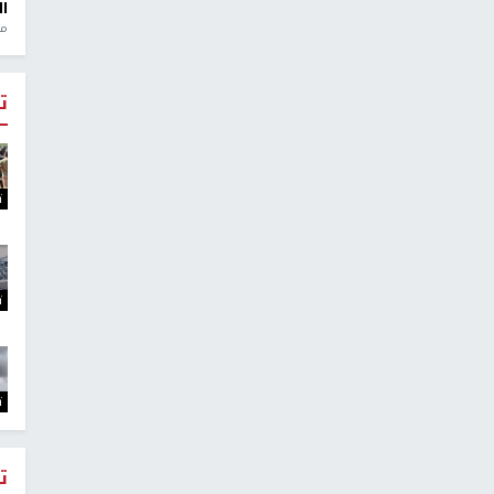
ال
منذ 1
ت
ت
ت
ت
ت