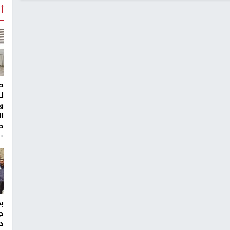
أ
ط
ل
و
ا
ح
من
ج
د