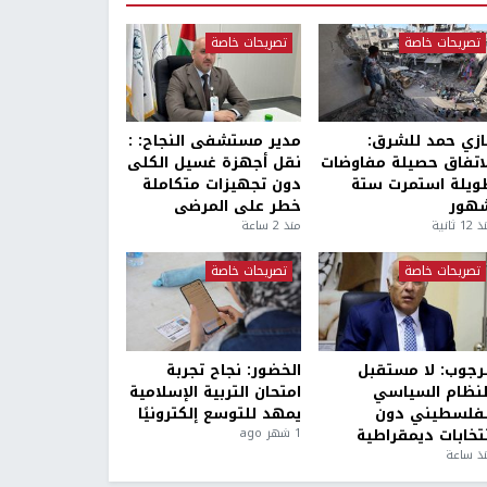
تصريحات خاصة
تصريحات خاصة
ازي حمد للشرق:
مدير مستشفى النجاح: :
لاتفاق حصيلة مفاوضات
نقل أجهزة غسيل الكلى
ويلة استمرت ستة
دون تجهيزات متكاملة
هور
خطر على المرضى
1 ثانية
منذ 2 ساعة
تصريحات خاصة
تصريحات خاصة
لرجوب: لا مستقبل
الخضور: نجاح تجربة
لنظام السياسي
امتحان التربية الإسلامية
لفلسطيني دون
يمهد للتوسع إلكترونيًا
نتخابات ديمقراطية
1 شهر ago
ذ ساعة