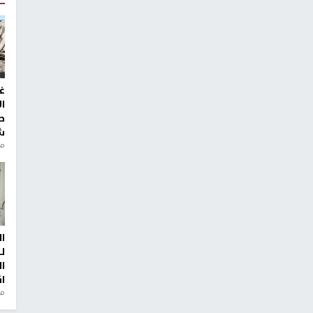
غ
ا
ط
ش
منذ 2
ا
ل
ا
ا
من