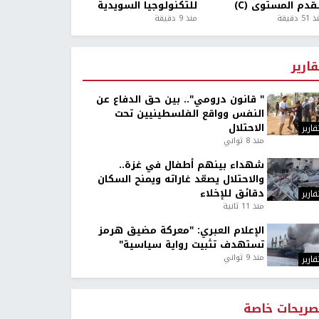
قدم المستوى (C)
للتكنولوجيا السويدية
5 دقيقة
منذ 9 دقيقة
قارير
" قانون درومي".. بين حق الدفاع عن
النفس وواقع الفلسطينيين تحت
الاحتلال
قارير
منذ 8 ثواني
شهداء بينهم أطفال في غزة..
والاحتلال يصعّد غاراته ويمنح السكان
دقائق للإخلاء
قارير
منذ 11 ثانية
الإعلام العبري: "معركة مضيق هرمز
تستهدف تثبيت رواية سياسية"
منذ 9 ثواني
قارير
صريحات خاصة