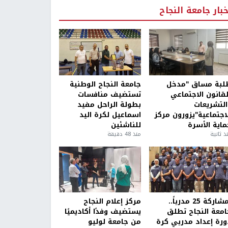
خبار جامعة النجاح
لبة مساق "مدخل
جامعة النجاح الوطنية
لقانون الاجتماعي
تستضيف منافسات
التشريعات
بطولة الراحل مفيد
لاجتماعية"يزورون مركز
اسماعيل لكرة اليد
ماية الأسرة
للناشئين
ذ ثانية
منذ 48 دقيقة
بمشاركة 25 مدرباً..
مركز إعلام النجاح
امعة النجاح تطلق
يستضيف وفدًا أكاديميًا
ورة إعداد مدربي كرة
من جامعة لوليو