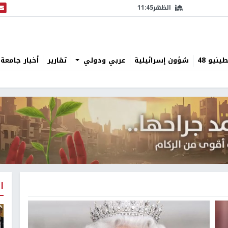
الظهر
11:45
البث
نيو 48
شؤون إسرائيلية
عربي ودولي
تقارير
أخبار جامعة 
ا