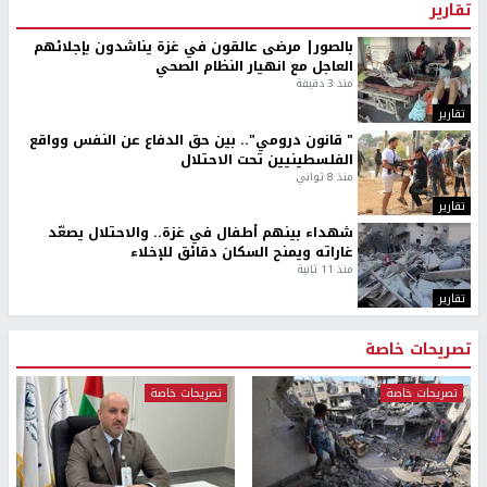
تقارير
بالصور| مرضى عالقون في غزة يناشدون بإجلائهم
العاجل مع انهيار النظام الصحي
منذ 3 دقيقة
تقارير
" قانون درومي".. بين حق الدفاع عن النفس وواقع
الفلسطينيين تحت الاحتلال
منذ 8 ثواني
تقارير
شهداء بينهم أطفال في غزة.. والاحتلال يصعّد
غاراته ويمنح السكان دقائق للإخلاء
منذ 11 ثانية
تقارير
تصريحات خاصة
تصريحات خاصة
تصريحات خاصة