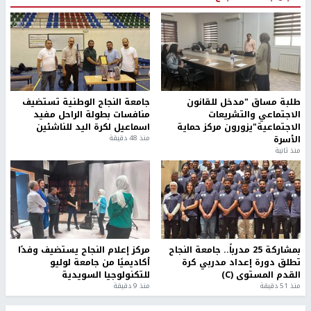
طلبة مساق "مدخل للقانون
جامعة النجاح الوطنية تستضيف
الاجتماعي والتشريعات
منافسات بطولة الراحل مفيد
الاجتماعية"يزورون مركز حماية
اسماعيل لكرة اليد للناشئين
الأسرة
منذ 48 دقيقة
منذ ثانية
بمشاركة 25 مدرباً.. جامعة النجاح
مركز إعلام النجاح يستضيف وفدًا
تطلق دورة إعداد مدربي كرة
أكاديميًا من جامعة لوليو
القدم المستوى (C)
للتكنولوجيا السويدية
منذ 51 دقيقة
منذ 9 دقيقة