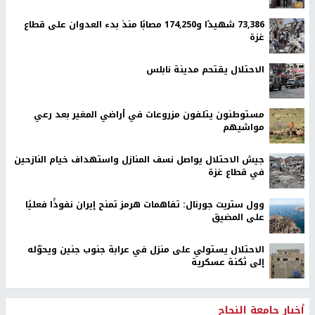
73,386 شهيدًا و174,250 مصابًا منذ بدء العدوان على قطاع
غزة
الاحتلال يقتحم مدينة نابلس
مستوطنون يتلفون مزروعات في أراضي المغير بعد رعي
مواشيهم
جيش الاحتلال يواصل نسف المنازل واستهداف خيام النازحين
في قطاع غزة
وول ستريت جورنال: تفاهمات هرمز تمنح إيران نفوذًا فعليًا
على المضيق
الاحتلال يستولي على منزل في عرابة جنوب جنين ويحوّله
إلى ثكنة عسكرية
أخبار جامعة النجاح