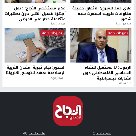
غازي حمد للشرق: الاتفاق حصيلة
مدير مستشفى النجاح: : نقل
مفاوضات طويلة استمرت ستة
أجهزة غسيل الكلى دون تجهيزات
شهور
متكاملة خطر على المرضى
منذ 12 ثانية
منذ 2 ساعة
تصريحات خاصة
تصريحات خاصة
الرجوب: لا مستقبل للنظام
الخضور: نجاح تجربة امتحان التربية
السياسي الفلسطيني دون
الإسلامية يمهد للتوسع إلكترونيًا
انتخابات ديمقراطية
1 شهر ago
منذ ساعة
فلسطينيات
فلسطينيو 48