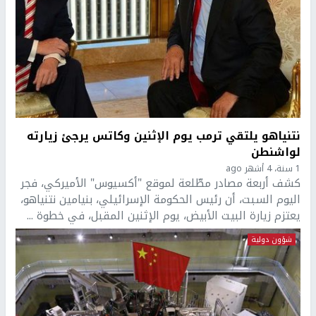
نتنياهو يلتقي ترمب يوم الإثنين وكاتس يرجئ زيارته
لواشنطن
1 سنة، 4 أشهر ago
كشف أربعة مصادر مطّلعة لموقع "أكسيوس" الأميركي، فجر
اليوم السبت، أن رئيس الحكومة الإسرائيلي، بنيامين نتنياهو،
يعتزم زيارة البيت الأبيض، يوم الإثنين المقبل، في خطوة ...
شؤون دولية