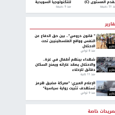
قدم المستوى (C)
للتكنولوجيا السويدية
5 دقيقة
منذ 9 دقيقة
قارير
" قانون درومي".. بين حق الدفاع عن
النفس وواقع الفلسطينيين تحت
الاحتلال
قارير
منذ 8 ثواني
شهداء بينهم أطفال في غزة..
والاحتلال يصعّد غاراته ويمنح السكان
دقائق للإخلاء
قارير
منذ 11 ثانية
الإعلام العبري: "معركة مضيق هرمز
تستهدف تثبيت رواية سياسية"
منذ 9 ثواني
قارير
صريحات خاصة