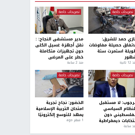
تصريحات خاصة
تصريحات خاصة
ازي حمد للشرق:
مدير مستشفى النجاح: :
لاتفاق حصيلة مفاوضات
نقل أجهزة غسيل الكلى
ويلة استمرت ستة
دون تجهيزات متكاملة
هور
خطر على المرضى
1 ثانية
منذ 2 ساعة
تصريحات خاصة
تصريحات خاصة
لرجوب: لا مستقبل
الخضور: نجاح تجربة
لنظام السياسي
امتحان التربية الإسلامية
لفلسطيني دون
يمهد للتوسع إلكترونيًا
نتخابات ديمقراطية
1 شهر ago
ذ ساعة