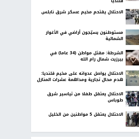
قلنديا
الاحتلال يقتحم مخيم عسكر شرق نابلس
مستوطنون يسيّجون أراضي في الأغوار
الشمالية
الشرطة: مقتل مواطن (34 عاما) في
بيرزيت شمال رام الله
الاحتلال يواصل عدوانه على مخيم قلنديا:
هدم محال تجارية ومداهمة عشرات المنازل
الاحتلال يعتقل طفلا من تياسير شرق
طوباس
الاحتلال يعتقل 5 مواطنين من الخليل