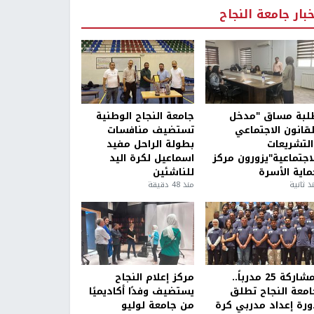
خبار جامعة النجاح
لبة مساق "مدخل
جامعة النجاح الوطنية
لقانون الاجتماعي
تستضيف منافسات
التشريعات
بطولة الراحل مفيد
لاجتماعية"يزورون مركز
اسماعيل لكرة اليد
ماية الأسرة
للناشئين
ذ ثانية
منذ 48 دقيقة
بمشاركة 25 مدرباً..
مركز إعلام النجاح
امعة النجاح تطلق
يستضيف وفدًا أكاديميًا
ورة إعداد مدربي كرة
من جامعة لوليو