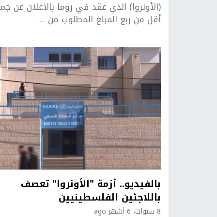
(الأونروا) الذي عقد في روما بالاعلان عن جم
أقل من ربع المبلغ المطلوب من ...
بالفيديو.. أزمة "الأونروا" تعصف
باللاجئين الفلسطينيين
8 سنوات، 6 أشهر ago