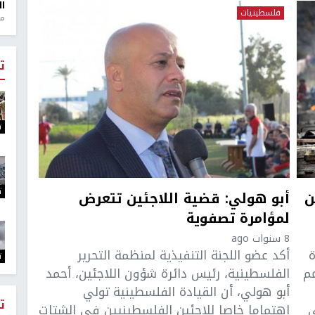
ال
فلسطينيات
منذ 1
ت
ت
ت
ين
أبو هولي: قضية اللاجئين تتعرض
لمؤامرة تصفوية
8 سنوات ago
ة
أكد عضو اللجنة التنفيذية لمنظمة التحرير
ت
عم
الفلسطينية، رئيس دائرة شؤون اللاجئين، أحمد
أبو هولي، أن القيادة الفلسطينية تولي
ت
ى
اهتماما خاصا للاجئين الفلسطينيين في الشتات