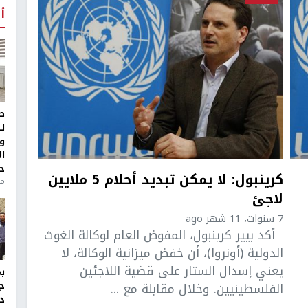
أ
ط
ل
و
ا
ح
كرينبول: لا يمكن تبديد أحلام 5 ملايين
من
لاجئ
7 سنوات، 11 شهر ago
أكد بيير كرينبول، المفوض العام لوكالة الغوث
الدولية (أونروا)، أن خفض ميزانية الوكالة، لا
يعني إسدال الستار على قضية اللاجئين
الفلسطينيين. وخلال مقابلة مع ...
ج
د