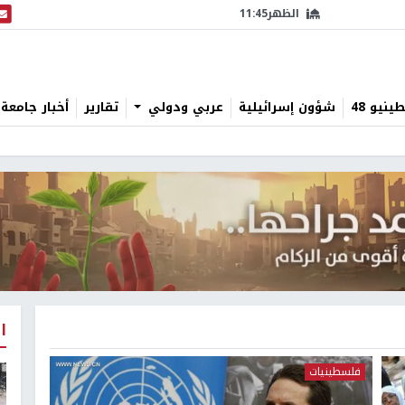
الظهر
11:45
البث
نيو 48
شؤون إسرائيلية
عربي ودولي
تقارير
أخبار جامعة 
ا
فلسطينيات