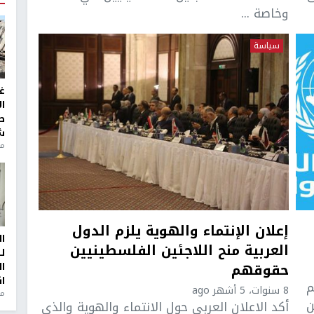
وخاصة ...
سياسة
غ
ا
ط
ش
منذ 2
إعلان الإنتماء والهوية يلزم الدول
ا
العربية منح اللاجئين الفلسطينيين
ل
حقوقهم
ا
ا
م
8 سنوات، 5 أشهر ago
من
ن
أكد الاعلان العربي حول الانتماء والهوية والذي