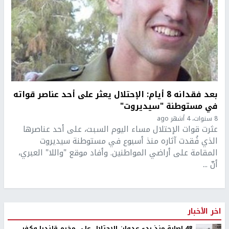
بعد فقدانه 8 أيام: الإحتلال يعثر على أحد عناصر قواته
في مستوطنة "سيديروت"
8 سنوات، 4 أشهر ago
عثرت قوات الإحتلال مساء اليوم السبت، على أحد عناصرها
الذي فُقدت آثاره منذ أسبوع في مستوطنة سيديروت
المقامة على أراضي المواطنين. وأفاد موقع "واللا" العبري،
أنّ ...
اخر الأخبار
48 إصابة منذ بدء عدوان الاحتلال على مخيم قلنديا وكفر