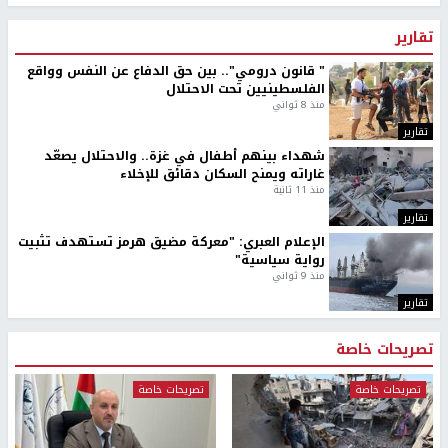
تقارير
" قانون درومي".. بين حق الدفاع عن النفس وواقع
الفلسطينيين تحت الاحتلال
منذ 8 ثواني
تقارير
شهداء بينهم أطفال في غزة.. والاحتلال يصعّد
غاراته ويمنح السكان دقائق للإخلاء
منذ 11 ثانية
تقارير
الإعلام العبري: "معركة مضيق هرمز تستهدف تثبيت
رواية سياسية"
منذ 9 ثواني
تقارير
تصريحات خاصة
تصريحات خاصة
تصريحات خاصة