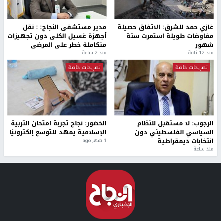
غازي حمد للشرق: الاتفاق حصيلة
مدير مستشفى النجاح: : نقل
مفاوضات طويلة استمرت ستة
أجهزة غسيل الكلى دون تجهيزات
شهور
متكاملة خطر على المرضى
منذ 12 ثانية
منذ 2 ساعة
تصريحات خاصة
تصريحات خاصة
الرجوب: لا مستقبل للنظام
الخضور: نجاح تجربة امتحان التربية
السياسي الفلسطيني دون
الإسلامية يمهد للتوسع إلكترونيًا
انتخابات ديمقراطية
1 شهر ago
منذ ساعة