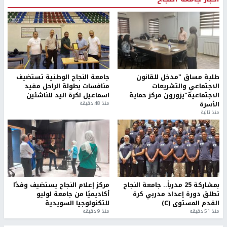
طلبة مساق "مدخل للقانون
جامعة النجاح الوطنية تستضيف
الاجتماعي والتشريعات
منافسات بطولة الراحل مفيد
الاجتماعية"يزورون مركز حماية
اسماعيل لكرة اليد للناشئين
الأسرة
منذ 48 دقيقة
منذ ثانية
بمشاركة 25 مدرباً.. جامعة النجاح
مركز إعلام النجاح يستضيف وفدًا
تطلق دورة إعداد مدربي كرة
أكاديميًا من جامعة لوليو
القدم المستوى (C)
للتكنولوجيا السويدية
منذ 51 دقيقة
منذ 9 دقيقة