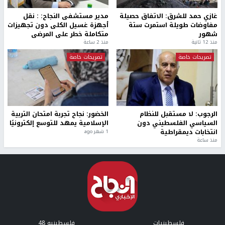
غازي حمد للشرق: الاتفاق حصيلة
مدير مستشفى النجاح: : نقل
مفاوضات طويلة استمرت ستة
أجهزة غسيل الكلى دون تجهيزات
شهور
متكاملة خطر على المرضى
منذ 12 ثانية
منذ 2 ساعة
تصريحات خاصة
تصريحات خاصة
الرجوب: لا مستقبل للنظام
الخضور: نجاح تجربة امتحان التربية
السياسي الفلسطيني دون
الإسلامية يمهد للتوسع إلكترونيًا
انتخابات ديمقراطية
1 شهر ago
منذ ساعة
فلسطينيات
فلسطينيو 48