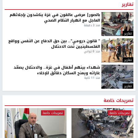
تقارير
بالصور| مرضى عالقون في غزة يناشدون بإجلائهم
العاجل مع انهيار النظام الصحي
منذ 3 دقيقة
تقارير
" قانون درومي".. بين حق الدفاع عن النفس وواقع
الفلسطينيين تحت الاحتلال
منذ 8 ثواني
تقارير
شهداء بينهم أطفال في غزة.. والاحتلال يصعّد
غاراته ويمنح السكان دقائق للإخلاء
منذ 11 ثانية
تقارير
تصريحات خاصة
تصريحات خاصة
تصريحات خاصة