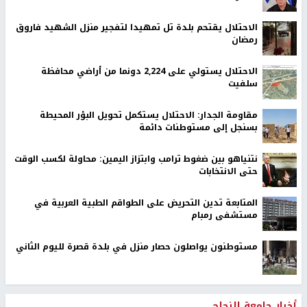
الاحتلال يقتحم بلدة تل تمهيدا لتفجير منزل الشهيد فاروق
رمضان
الاحتلال يستولي على 2,224 دونما من أراضي محافظة
سلفيت
مقاومة الجدار: الاحتلال يستكمل تحويل البؤر المحيطة
بسنجل إلى مستوطنات دائمة
نتنياهو بين ضغوط ترامب وابتزاز اليمين: محاولة لكسب الوقت
حتى الانتخابات
المتابعة تدين التحريض على الطواقم الطبية العربية في
مستشفى رمبام
مستوطنون يواصلون حصار منزل في بلدة قصرة لليوم الثاني
أخبار جامعة النجاح