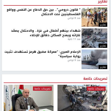
تقارير
" قانون درومي".. بين حق الدفاع عن النفس وواقع
الفلسطينيين تحت الاحتلال
منذ 8 ثواني
تقارير
شهداء بينهم أطفال في غزة.. والاحتلال يصعّد
غاراته ويمنح السكان دقائق للإخلاء
منذ 11 ثانية
تقارير
الإعلام العبري: "معركة مضيق هرمز تستهدف تثبيت
رواية سياسية"
منذ 9 ثواني
تقارير
تصريحات خاصة
تصريحات خاصة
تصريحات خاصة