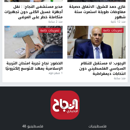
غازي حمد للشرق: الاتفاق حصيلة
مدير مستشفى النجاح: : نقل
مفاوضات طويلة استمرت ستة
أجهزة غسيل الكلى دون تجهيزات
شهور
متكاملة خطر على المرضى
منذ 12 ثانية
منذ 2 ساعة
تصريحات خاصة
تصريحات خاصة
الرجوب: لا مستقبل للنظام
الخضور: نجاح تجربة امتحان التربية
السياسي الفلسطيني دون
الإسلامية يمهد للتوسع إلكترونيًا
انتخابات ديمقراطية
1 شهر ago
منذ ساعة
فلسطينيات
فلسطينيو 48