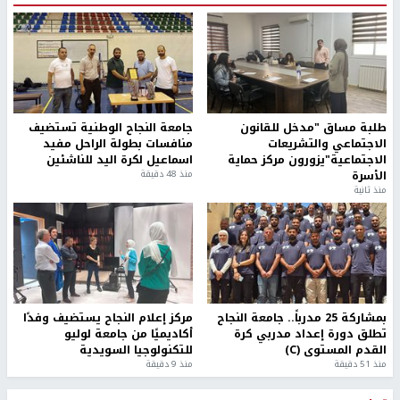
طلبة مساق "مدخل للقانون
جامعة النجاح الوطنية تستضيف
الاجتماعي والتشريعات
منافسات بطولة الراحل مفيد
الاجتماعية"يزورون مركز حماية
اسماعيل لكرة اليد للناشئين
الأسرة
منذ 48 دقيقة
منذ ثانية
بمشاركة 25 مدرباً.. جامعة النجاح
مركز إعلام النجاح يستضيف وفدًا
تطلق دورة إعداد مدربي كرة
أكاديميًا من جامعة لوليو
القدم المستوى (C)
للتكنولوجيا السويدية
منذ 51 دقيقة
منذ 9 دقيقة