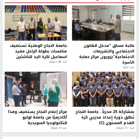
طلبة مساق "مدخل للقانون
جامعة النجاح الوطنية تستضيف
الاجتماعي والتشريعات
منافسات بطولة الراحل مفيد
الاجتماعية"يزورون مركز حماية
اسماعيل لكرة اليد للناشئين
الأسرة
منذ 48 دقيقة
منذ ثانية
بمشاركة 25 مدرباً.. جامعة النجاح
مركز إعلام النجاح يستضيف وفدًا
تطلق دورة إعداد مدربي كرة
أكاديميًا من جامعة لوليو
القدم المستوى (C)
للتكنولوجيا السويدية
منذ 51 دقيقة
منذ 9 دقيقة