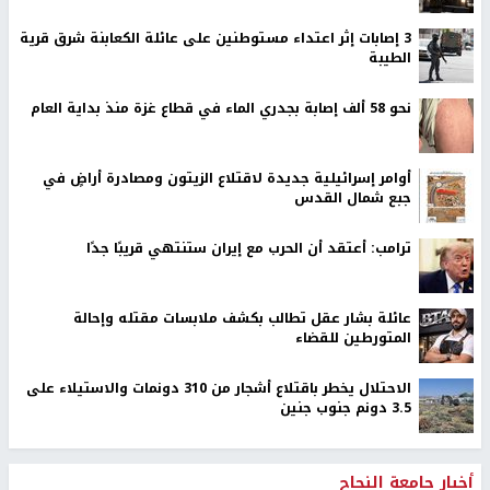
‏3 إصابات إثر اعتداء مستوطنين على عائلة الكعابنة شرق قرية
الطيبة
نحو 58 ألف إصابة بجدري الماء في قطاع غزة منذ بداية العام
أوامر إسرائيلية جديدة لاقتلاع الزيتون ومصادرة أراضٍ في
جبع شمال القدس
ترامب: أعتقد أن الحرب مع إيران ستنتهي قريبًا جدًا
عائلة بشار عقل تطالب بكشف ملابسات مقتله وإحالة
المتورطين للقضاء
الاحتلال يخطر باقتلاع أشجار من 310 دونمات والاستيلاء على
3.5 دونم جنوب جنين
أخبار جامعة النجاح