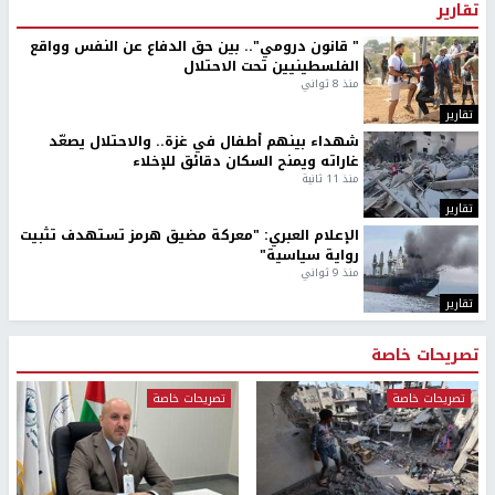
تقارير
" قانون درومي".. بين حق الدفاع عن النفس وواقع
الفلسطينيين تحت الاحتلال
منذ 8 ثواني
تقارير
شهداء بينهم أطفال في غزة.. والاحتلال يصعّد
غاراته ويمنح السكان دقائق للإخلاء
منذ 11 ثانية
تقارير
الإعلام العبري: "معركة مضيق هرمز تستهدف تثبيت
رواية سياسية"
منذ 9 ثواني
تقارير
تصريحات خاصة
تصريحات خاصة
تصريحات خاصة