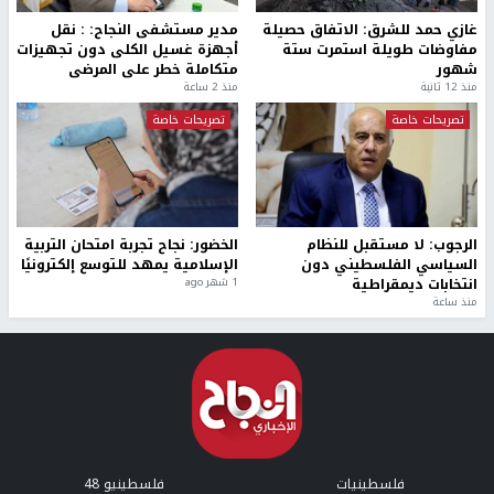
غازي حمد للشرق: الاتفاق حصيلة
مدير مستشفى النجاح: : نقل
مفاوضات طويلة استمرت ستة
أجهزة غسيل الكلى دون تجهيزات
شهور
متكاملة خطر على المرضى
منذ 12 ثانية
منذ 2 ساعة
تصريحات خاصة
تصريحات خاصة
الرجوب: لا مستقبل للنظام
الخضور: نجاح تجربة امتحان التربية
السياسي الفلسطيني دون
الإسلامية يمهد للتوسع إلكترونيًا
انتخابات ديمقراطية
1 شهر ago
منذ ساعة
فلسطينيات
فلسطينيو 48