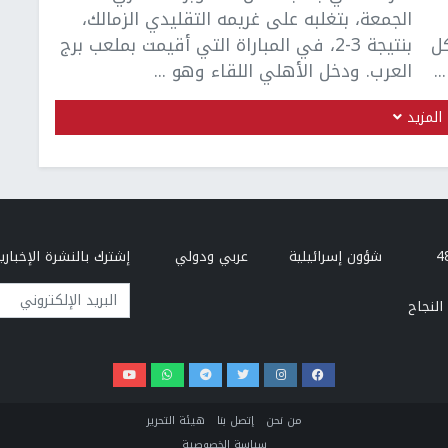
الجمعة، بتغلبه على غريمه التقليدي الزمالك،
كل
بنتيجة 3-2، في المباراة التي أقيمت بملعب برج
.
العرب. ودخل الأهلي اللقاء وهو ...
المزيد
شؤون إسرائيلية
عربي ودولي
إشترك بالنشرة الإخبارية
البريد الإلكتروني
النجاح
من نحن
إتصل بنا
هيئة التحرير
سياسة الخصوصية