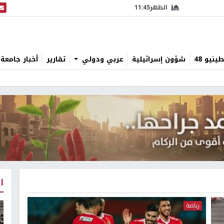
الظهر
11:45
البث
نيو 48
شؤون إسرائيلية
عربي ودولي
تقارير
أخبار جامعة 
ا
رياضة