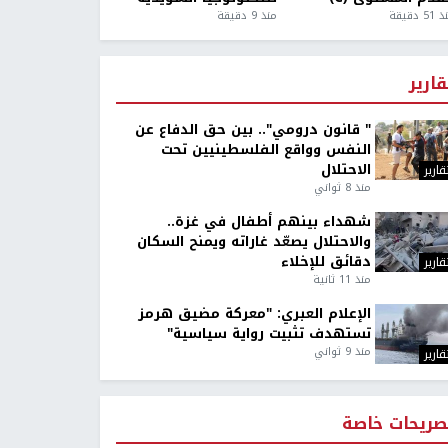
5 دقيقة
منذ 9 دقيقة
قارير
" قانون درومي".. بين حق الدفاع عن
النفس وواقع الفلسطينيين تحت
الاحتلال
قارير
منذ 8 ثواني
شهداء بينهم أطفال في غزة..
والاحتلال يصعّد غاراته ويمنح السكان
دقائق للإخلاء
قارير
منذ 11 ثانية
الإعلام العبري: "معركة مضيق هرمز
تستهدف تثبيت رواية سياسية"
منذ 9 ثواني
قارير
صريحات خاصة