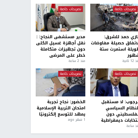
تصريحات خاصة
تصريحات خاصة
ازي حمد للشرق:
مدير مستشفى النجاح: :
لاتفاق حصيلة مفاوضات
نقل أجهزة غسيل الكلى
ويلة استمرت ستة
دون تجهيزات متكاملة
هور
خطر على المرضى
1 ثانية
منذ 2 ساعة
تصريحات خاصة
تصريحات خاصة
لرجوب: لا مستقبل
الخضور: نجاح تجربة
لنظام السياسي
امتحان التربية الإسلامية
لفلسطيني دون
يمهد للتوسع إلكترونيًا
نتخابات ديمقراطية
1 شهر ago
ذ ساعة