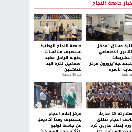
خبار جامعة النجاح
لبة مساق "مدخل
جامعة النجاح الوطنية
لقانون الاجتماعي
تستضيف منافسات
التشريعات
بطولة الراحل مفيد
لاجتماعية"يزورون مركز
اسماعيل لكرة اليد
ماية الأسرة
للناشئين
ذ ثانية
منذ 48 دقيقة
بمشاركة 25 مدرباً..
مركز إعلام النجاح
امعة النجاح تطلق
يستضيف وفدًا أكاديميًا
ورة إعداد مدربي كرة
من جامعة لوليو
قدم المستوى (C)
للتكنولوجيا السويدية