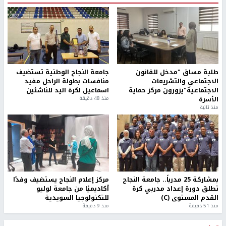
طلبة مساق "مدخل للقانون
جامعة النجاح الوطنية تستضيف
الاجتماعي والتشريعات
منافسات بطولة الراحل مفيد
الاجتماعية"يزورون مركز حماية
اسماعيل لكرة اليد للناشئين
الأسرة
منذ 48 دقيقة
منذ ثانية
بمشاركة 25 مدرباً.. جامعة النجاح
مركز إعلام النجاح يستضيف وفدًا
تطلق دورة إعداد مدربي كرة
أكاديميًا من جامعة لوليو
القدم المستوى (C)
للتكنولوجيا السويدية
منذ 51 دقيقة
منذ 9 دقيقة