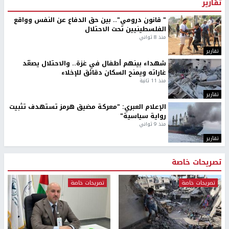
تقارير
" قانون درومي".. بين حق الدفاع عن النفس وواقع
الفلسطينيين تحت الاحتلال
منذ 8 ثواني
تقارير
شهداء بينهم أطفال في غزة.. والاحتلال يصعّد
غاراته ويمنح السكان دقائق للإخلاء
منذ 11 ثانية
تقارير
الإعلام العبري: "معركة مضيق هرمز تستهدف تثبيت
رواية سياسية"
منذ 9 ثواني
تقارير
تصريحات خاصة
تصريحات خاصة
تصريحات خاصة