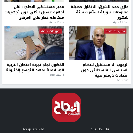
غازي حمد للشرق: الاتفاق حصيلة
مدير مستشفى النجاح: : نقل
مفاوضات طويلة استمرت ستة
أجهزة غسيل الكلى دون تجهيزات
شهور
متكاملة خطر على المرضى
منذ 12 ثانية
منذ 2 ساعة
تصريحات خاصة
تصريحات خاصة
الرجوب: لا مستقبل للنظام
الخضور: نجاح تجربة امتحان التربية
السياسي الفلسطيني دون
الإسلامية يمهد للتوسع إلكترونيًا
انتخابات ديمقراطية
1 شهر ago
منذ ساعة
فلسطينيات
فلسطينيو 48