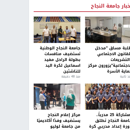
خبار جامعة النجاح
لبة مساق "مدخل
جامعة النجاح الوطنية
لقانون الاجتماعي
تستضيف منافسات
التشريعات
بطولة الراحل مفيد
لاجتماعية"يزورون مركز
اسماعيل لكرة اليد
ماية الأسرة
للناشئين
ذ ثانية
منذ 48 دقيقة
بمشاركة 25 مدرباً..
مركز إعلام النجاح
امعة النجاح تطلق
يستضيف وفدًا أكاديميًا
ورة إعداد مدربي كرة
من جامعة لوليو