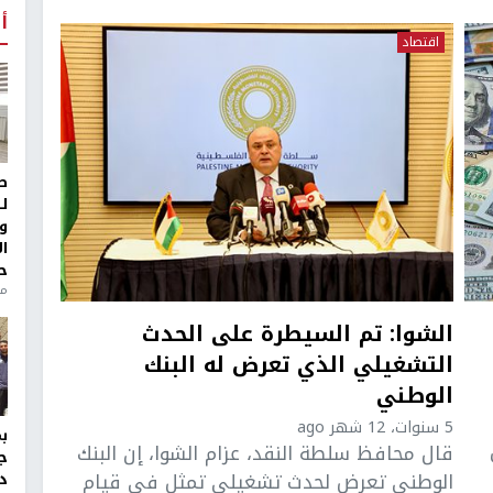
أ
اقتصاد
ط
ل
و
ا
ح
من
الشوا: تم السيطرة على الحدث
التشغيلي الذي تعرض له البنك
الوطني
5 سنوات، 12 شهر ago
ون
قال محافظ سلطة النقد، عزام الشوا، إن البنك
ج
الوطني تعرض لحدث تشغيلي تمثل في قيام
د