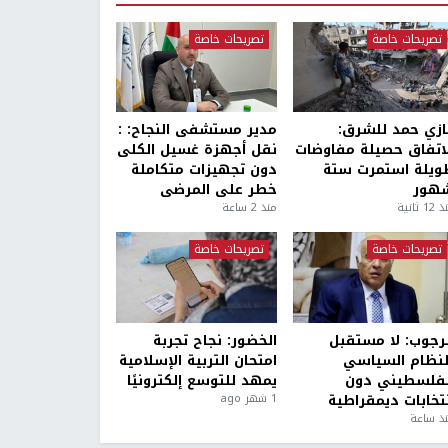
تصريحات خاصة
تصريحات خاصة
ازي حمد للشرق:
مدير مستشفى النجاح: :
لاتفاق حصيلة مفاوضات
نقل أجهزة غسيل الكلى
ويلة استمرت ستة
دون تجهيزات متكاملة
هور
خطر على المرضى
1 ثانية
منذ 2 ساعة
تصريحات خاصة
تصريحات خاصة
لرجوب: لا مستقبل
الخضور: نجاح تجربة
لنظام السياسي
امتحان التربية الإسلامية
لفلسطيني دون
يمهد للتوسع إلكترونيًا
نتخابات ديمقراطية
1 شهر ago
ذ ساعة