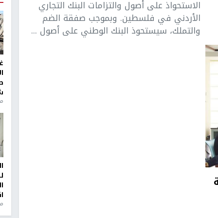
الاستحواذ على أصول والتزامات البنك التجاري
الأردني في فلسطين. وبموجب صفقة الضم
والتملك، سيستحوذ البنك الوطني على أصول ...
غ
ا
ط
ش
منذ 2
ا
ل
ا
ا
من