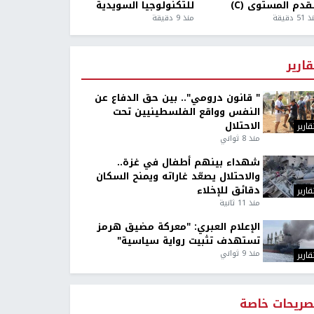
قدم المستوى (C)
للتكنولوجيا السويدية
5 دقيقة
منذ 9 دقيقة
قارير
" قانون درومي".. بين حق الدفاع عن
النفس وواقع الفلسطينيين تحت
الاحتلال
قارير
منذ 8 ثواني
شهداء بينهم أطفال في غزة..
والاحتلال يصعّد غاراته ويمنح السكان
دقائق للإخلاء
قارير
منذ 11 ثانية
الإعلام العبري: "معركة مضيق هرمز
تستهدف تثبيت رواية سياسية"
منذ 9 ثواني
قارير
صريحات خاصة