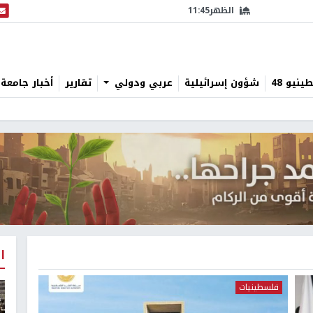
الظهر
11:45
البث
نيو 48
شؤون إسرائيلية
عربي ودولي
تقارير
أخبار جامعة 
ا
فلسطينيات