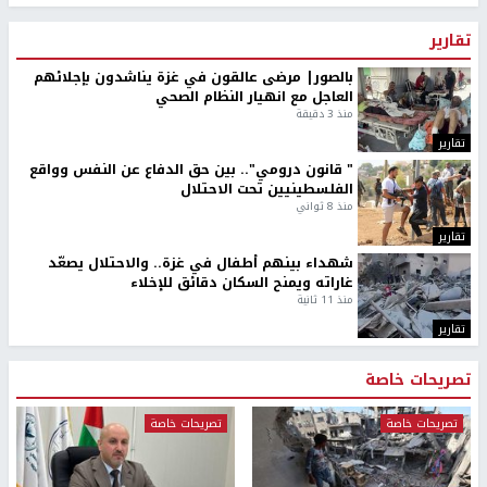
تقارير
بالصور| مرضى عالقون في غزة يناشدون بإجلائهم
العاجل مع انهيار النظام الصحي
منذ 3 دقيقة
تقارير
" قانون درومي".. بين حق الدفاع عن النفس وواقع
الفلسطينيين تحت الاحتلال
منذ 8 ثواني
تقارير
شهداء بينهم أطفال في غزة.. والاحتلال يصعّد
غاراته ويمنح السكان دقائق للإخلاء
منذ 11 ثانية
تقارير
تصريحات خاصة
تصريحات خاصة
تصريحات خاصة