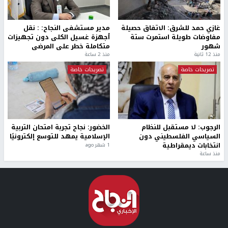
غازي حمد للشرق: الاتفاق حصيلة
مدير مستشفى النجاح: : نقل
مفاوضات طويلة استمرت ستة
أجهزة غسيل الكلى دون تجهيزات
شهور
متكاملة خطر على المرضى
منذ 12 ثانية
منذ 2 ساعة
تصريحات خاصة
تصريحات خاصة
الرجوب: لا مستقبل للنظام
الخضور: نجاح تجربة امتحان التربية
السياسي الفلسطيني دون
الإسلامية يمهد للتوسع إلكترونيًا
انتخابات ديمقراطية
1 شهر ago
منذ ساعة