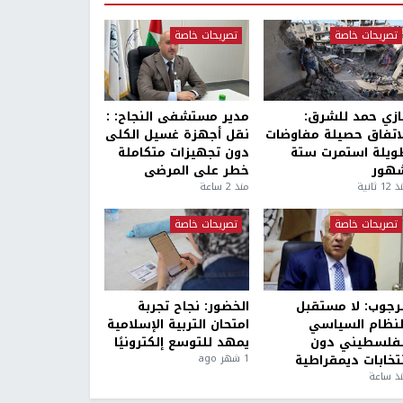
تصريحات خاصة
تصريحات خاصة
ازي حمد للشرق:
مدير مستشفى النجاح: :
لاتفاق حصيلة مفاوضات
نقل أجهزة غسيل الكلى
ويلة استمرت ستة
دون تجهيزات متكاملة
هور
خطر على المرضى
1 ثانية
منذ 2 ساعة
تصريحات خاصة
تصريحات خاصة
لرجوب: لا مستقبل
الخضور: نجاح تجربة
لنظام السياسي
امتحان التربية الإسلامية
لفلسطيني دون
يمهد للتوسع إلكترونيًا
نتخابات ديمقراطية
1 شهر ago
ذ ساعة