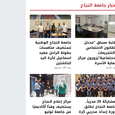
خبار جامعة النجاح
لبة مساق "مدخل
جامعة النجاح الوطنية
لقانون الاجتماعي
تستضيف منافسات
التشريعات
بطولة الراحل مفيد
لاجتماعية"يزورون مركز
اسماعيل لكرة اليد
ماية الأسرة
للناشئين
ذ ثانية
منذ 48 دقيقة
بمشاركة 25 مدرباً..
مركز إعلام النجاح
امعة النجاح تطلق
يستضيف وفدًا أكاديميًا
ورة إعداد مدربي كرة
من جامعة لوليو