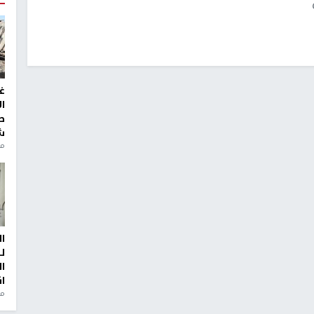
غ
ا
ط
ش
منذ 2
ا
ل
ا
ا
من