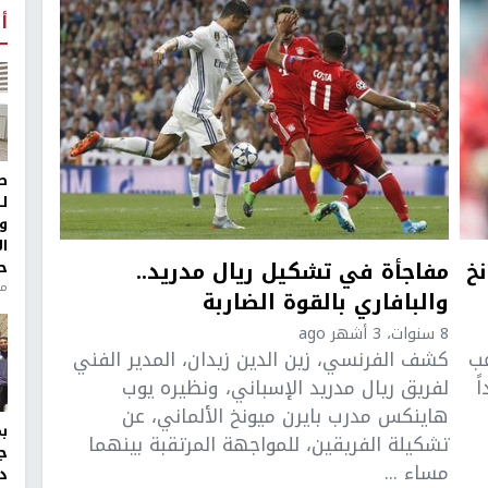
أ
ط
ل
و
ا
نخ
مفاجأة في تشكيل ريال مدريد..
ح
من
والبافاري بالقوة الضاربة
8 سنوات، 3 أشهر ago
عب
كشف الفرنسي، زين الدين زيدان، المدير الفني
ً
لفريق ريال مدريد الإسباني، ونظيره يوب
هاينكس مدرب بايرن ميونخ الألماني، عن
تشكيلة الفريقين، للمواجهة المرتقبة بينهما
ج
مساء ...
د