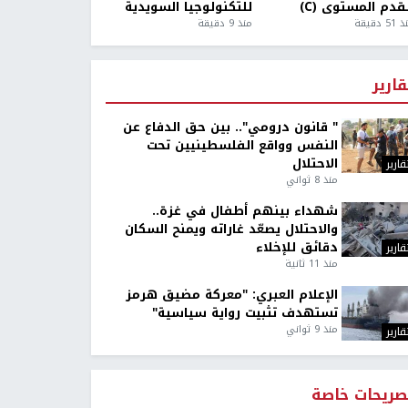
قدم المستوى (C)
للتكنولوجيا السويدية
5 دقيقة
منذ 9 دقيقة
قارير
" قانون درومي".. بين حق الدفاع عن
النفس وواقع الفلسطينيين تحت
الاحتلال
قارير
منذ 8 ثواني
شهداء بينهم أطفال في غزة..
والاحتلال يصعّد غاراته ويمنح السكان
دقائق للإخلاء
قارير
منذ 11 ثانية
الإعلام العبري: "معركة مضيق هرمز
تستهدف تثبيت رواية سياسية"
منذ 9 ثواني
قارير
صريحات خاصة