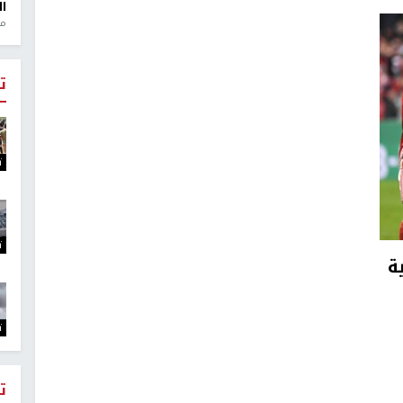
ال
منذ 1
ت
ت
ت
ة
ت
ت