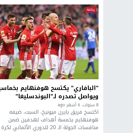
رياضة
"البافاري" يكتسح هوفنهايم بخماسي
ويواصل تصدره لـ"البوندسليغا"
8 سنوات، 6 أشهر ago
اكتسح فريق بايرن ميونيخ، السبت، ضيفه
هوفنهايم بخمسة أهداف لهدفين ضمن
منافسات الجولة الـ 20 للدوري الألماني لكرة