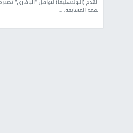
القدم (البوندسليغا) ليواصل "البافاري" تصدره
لقمة المسابقة. ...