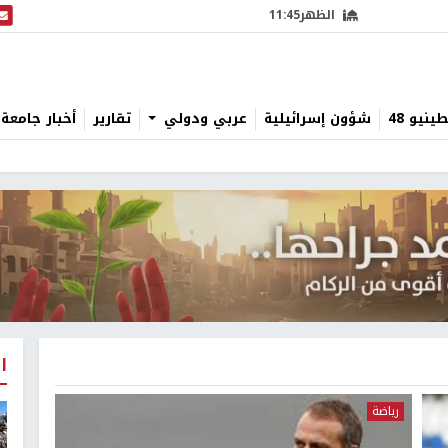
الظهر
11:45
البث
نيو 48
شؤون إسرائيلية
عربي ودولي
تقارير
أخبار جامعة 
ا
رياضة