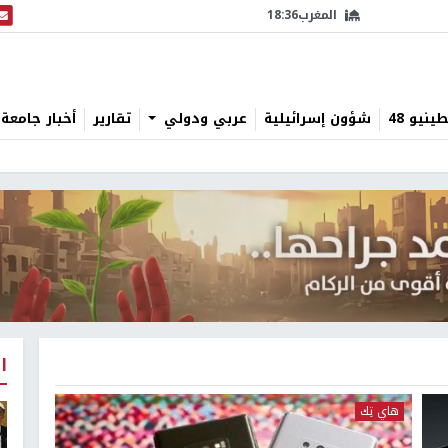
المغرب
18:36
البث
نيو 48
شؤون إسرائيلية
عربي ودولي
تقارير
أخبار جامعة 
ا
هاي تِك