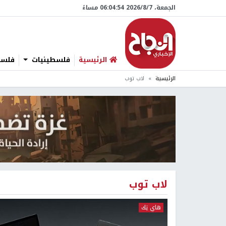
الجمعة، 7/‏8/‏2026 06:04:54 مساءً
الرئيسية
فلسطينيات
فلسطي
الرئيسية
لاب توب
لاب توب
هاي تِك