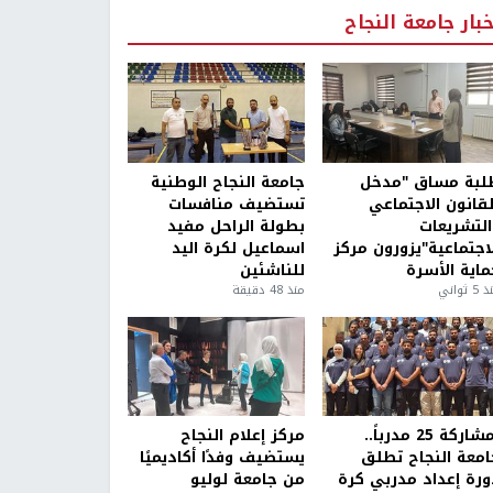
خبار جامعة النجاح
لبة مساق "مدخل
جامعة النجاح الوطنية
لقانون الاجتماعي
تستضيف منافسات
التشريعات
بطولة الراحل مفيد
لاجتماعية"يزورون مركز
اسماعيل لكرة اليد
ماية الأسرة
للناشئين
5 ثواني
منذ 48 دقيقة
بمشاركة 25 مدرباً..
مركز إعلام النجاح
امعة النجاح تطلق
يستضيف وفدًا أكاديميًا
ورة إعداد مدربي كرة
من جامعة لوليو