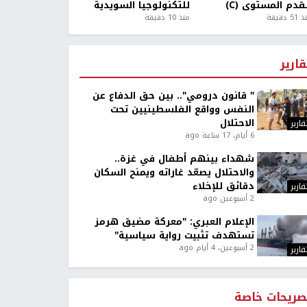
قدم المستوى (C)
للتكنولوجيا السويدية
5 دقيقة
منذ 10 دقيقة
قارير
" قانون درومي".. بين حق الدفاع عن
النفس وواقع الفلسطينيين تحت
الاحتلال
قارير
6 أيام، 17 ساعة ago
شهداء بينهم أطفال في غزة..
والاحتلال يصعّد غاراته ويمنح السكان
دقائق للإخلاء
قارير
2 أسبوعين ago
الإعلام العبري: "معركة مضيق هرمز
تستهدف تثبيت رواية سياسية"
2 أسبوعين، 4 أيام ago
قارير
صريحات خاصة