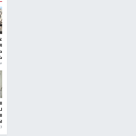
غ
ا
ط
ش
منذ 6
ا
ل
ا
ا
3 أيام، 23 ساعة ago