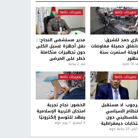
تصريحات خاصة
تصريحات خاصة
ازي حمد للشرق:
مدير مستشفى النجاح: :
لاتفاق حصيلة مفاوضات
نقل أجهزة غسيل الكلى
ويلة استمرت ستة
دون تجهيزات متكاملة
هور
خطر على المرضى
1 ثانية
منذ 2 ساعة
تصريحات خاصة
تصريحات خاصة
لرجوب: لا مستقبل
الخضور: نجاح تجربة
لنظام السياسي
امتحان التربية الإسلامية
لفلسطيني دون
يمهد للتوسع إلكترونيًا
نتخابات ديمقراطية
3 أسابيع، 1 يوم ago