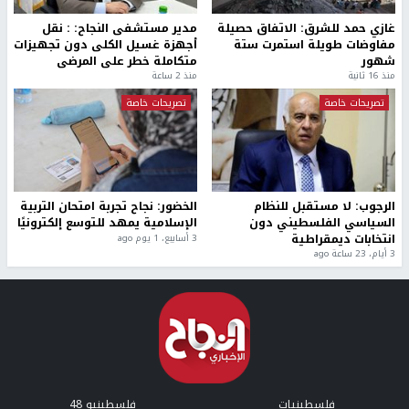
غازي حمد للشرق: الاتفاق حصيلة
مدير مستشفى النجاح: : نقل
مفاوضات طويلة استمرت ستة
أجهزة غسيل الكلى دون تجهيزات
شهور
متكاملة خطر على المرضى
منذ 16 ثانية
منذ 2 ساعة
تصريحات خاصة
تصريحات خاصة
الرجوب: لا مستقبل للنظام
الخضور: نجاح تجربة امتحان التربية
السياسي الفلسطيني دون
الإسلامية يمهد للتوسع إلكترونيًا
انتخابات ديمقراطية
3 أسابيع، 1 يوم ago
3 أيام، 23 ساعة ago
فلسطينيات
فلسطينيو 48