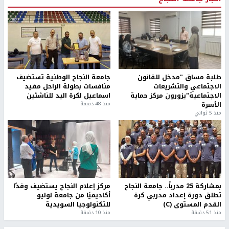
طلبة مساق "مدخل للقانون
جامعة النجاح الوطنية تستضيف
الاجتماعي والتشريعات
منافسات بطولة الراحل مفيد
الاجتماعية"يزورون مركز حماية
اسماعيل لكرة اليد للناشئين
الأسرة
منذ 48 دقيقة
منذ 5 ثواني
بمشاركة 25 مدرباً.. جامعة النجاح
مركز إعلام النجاح يستضيف وفدًا
تطلق دورة إعداد مدربي كرة
أكاديميًا من جامعة لوليو
القدم المستوى (C)
للتكنولوجيا السويدية
منذ 51 دقيقة
منذ 10 دقيقة