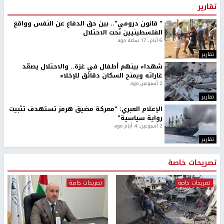
تقارير
" قانون درومي".. بين حق الدفاع عن النفس وواقع
الفلسطينيين تحت الاحتلال
6 أيام، 17 ساعة ago
تقارير
شهداء بينهم أطفال في غزة.. والاحتلال يصعّد
غاراته ويمنح السكان دقائق للإخلاء
2 أسبوعين ago
تقارير
الإعلام العبري: "معركة مضيق هرمز تستهدف تثبيت
رواية سياسية"
2 أسبوعين، 4 أيام ago
تقارير
تصريحات خاصة
تصريحات خاصة
تصريحات خاصة