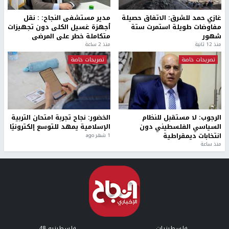
غازي حمد للشرق: الاتفاق حصيلة
مدير مستشفى النجاح: : نقل
مفاوضات طويلة استمرت ستة
أجهزة غسيل الكلى دون تجهيزات
شهور
متكاملة خطر على المرضى
منذ 12 ثانية
منذ 2 ساعة
تصريحات خاصة
تصريحات خاصة
الرجوب: لا مستقبل للنظام
الخضور: نجاح تجربة امتحان التربية
السياسي الفلسطيني دون
الإسلامية يمهد للتوسع إلكترونيًا
انتخابات ديمقراطية
1 شهر ago
منذ ساعة
فلسطينيات
فلسطينيو 48