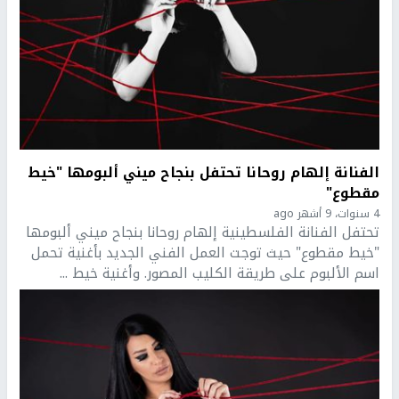
الفنانة إلهام روحانا تحتفل بنجاح ميني ألبومها "خيط
مقطوع"
4 سنوات، 9 أشهر ago
تحتفل الفنانة الفلسطينية إلهام روحانا بنجاح ميني ألبومها
"خيط مقطوع" حيث توجت العمل الفني الجديد بأغنية تحمل
اسم الألبوم على طريقة الكليب المصور. وأغنية خيط ...