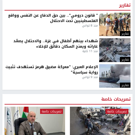
تقارير
" قانون درومي".. بين حق الدفاع عن النفس وواقع
الفلسطينيين تحت الاحتلال
منذ 8 ثواني
تقارير
شهداء بينهم أطفال في غزة.. والاحتلال يصعّد
غاراته ويمنح السكان دقائق للإخلاء
منذ 11 ثانية
تقارير
الإعلام العبري: "معركة مضيق هرمز تستهدف تثبيت
رواية سياسية"
منذ 9 ثواني
تقارير
تصريحات خاصة
تصريحات خاصة
تصريحات خاصة