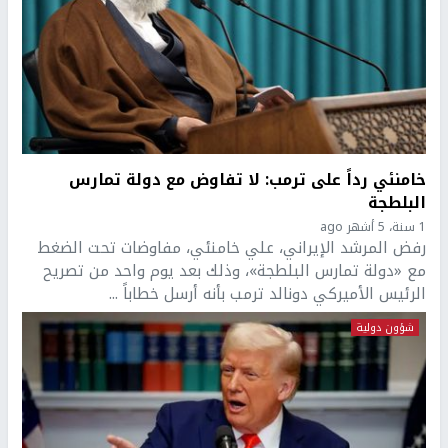
خامنئي رداً على ترمب: لا تفاوض مع دولة تمارس
البلطجة
1 سنة، 5 أشهر ago
رفض المرشد الإيراني، علي خامنئي، مفاوضات تحت الضغط
مع «دولة تمارس البلطجة»، وذلك بعد يوم واحد من تصريح
الرئيس الأميركي دونالد ترمب بأنه أرسل خطاباً ...
شؤون دولية