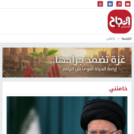
البث المباشر
إذاعة النجاح
الرئيسية
خامئني
خامئني