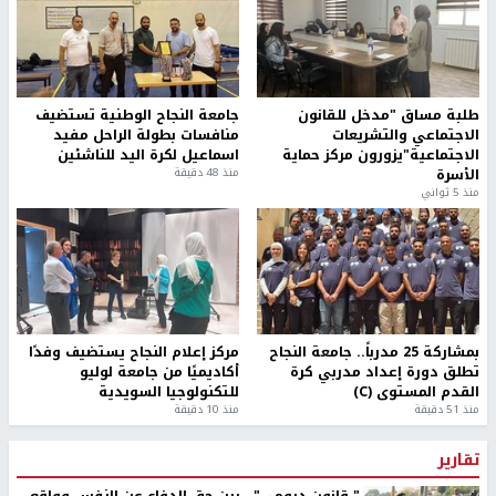
طلبة مساق "مدخل للقانون
جامعة النجاح الوطنية تستضيف
الاجتماعي والتشريعات
منافسات بطولة الراحل مفيد
الاجتماعية"يزورون مركز حماية
اسماعيل لكرة اليد للناشئين
الأسرة
منذ 48 دقيقة
منذ 5 ثواني
بمشاركة 25 مدرباً.. جامعة النجاح
مركز إعلام النجاح يستضيف وفدًا
تطلق دورة إعداد مدربي كرة
أكاديميًا من جامعة لوليو
القدم المستوى (C)
للتكنولوجيا السويدية
منذ 51 دقيقة
منذ 10 دقيقة
تقارير