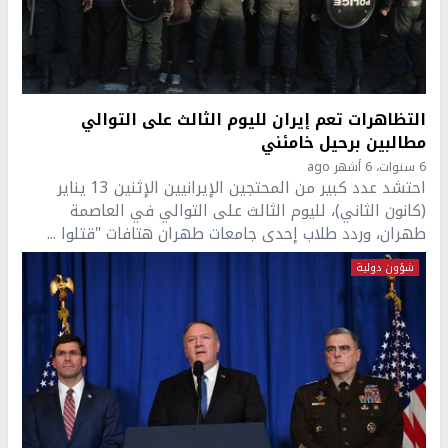
التظاهرات تعم إيران لليوم الثالث على التوالي
مطالبين برحيل خامئني
6 سنوات، 6 أشهر ago
احتشد عدد كبير من المحتجين الإيرانيين الإثنين 13 يناير
(كانون الثاني)، لليوم الثالث على التوالي في العاصمة
طهران، وردد طلاب إحدى جامعات طهران هتافات "قتلوا ...
شؤون دولية