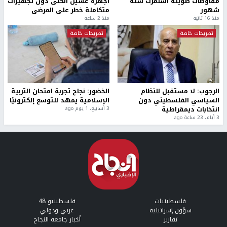
مفاوضات طويلة استمرت ستة
أجهزة غسيل الكلى دون تجهيزات
شهور
متكاملة خطر على المرضى
منذ 16 ثانية
منذ 2 ساعة
تصريحات خاصة
تصريحات خاصة
الرجوب: لا مستقبل للنظام
الخضور: نجاح تجربة امتحان التربية
السياسي الفلسطيني دون
الإسلامية يمهد للتوسع إلكترونيًا
انتخابات ديمقراطية
3 أسابيع، 1 يوم ago
3 أيام، 23 ساعة ago
فلسطينيات
فلسطينيو 48
شؤون إسرائيلية
عربي ودولي
تقارير
أخبار جامعة النجاح