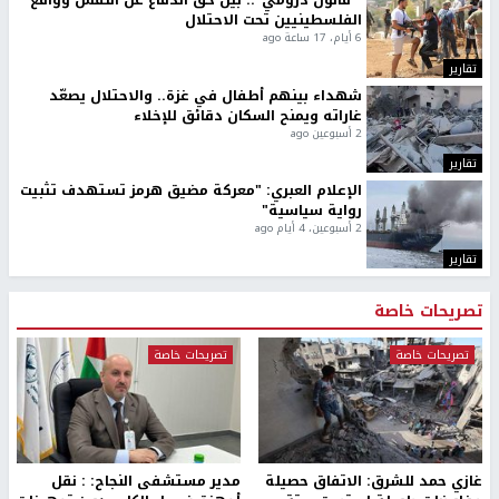
" قانون درومي".. بين حق الدفاع عن النفس وواقع
الفلسطينيين تحت الاحتلال
6 أيام، 17 ساعة ago
تقارير
شهداء بينهم أطفال في غزة.. والاحتلال يصعّد
غاراته ويمنح السكان دقائق للإخلاء
2 أسبوعين ago
تقارير
الإعلام العبري: "معركة مضيق هرمز تستهدف تثبيت
رواية سياسية"
2 أسبوعين، 4 أيام ago
تقارير
تصريحات خاصة
تصريحات خاصة
تصريحات خاصة
غازي حمد للشرق: الاتفاق حصيلة
مدير مستشفى النجاح: : نقل