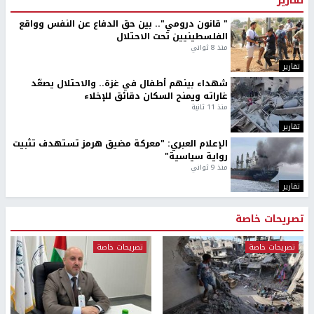
تقارير
" قانون درومي".. بين حق الدفاع عن النفس وواقع
الفلسطينيين تحت الاحتلال
منذ 8 ثواني
تقارير
شهداء بينهم أطفال في غزة.. والاحتلال يصعّد
غاراته ويمنح السكان دقائق للإخلاء
منذ 11 ثانية
تقارير
الإعلام العبري: "معركة مضيق هرمز تستهدف تثبيت
رواية سياسية"
منذ 9 ثواني
تقارير
تصريحات خاصة
تصريحات خاصة
تصريحات خاصة