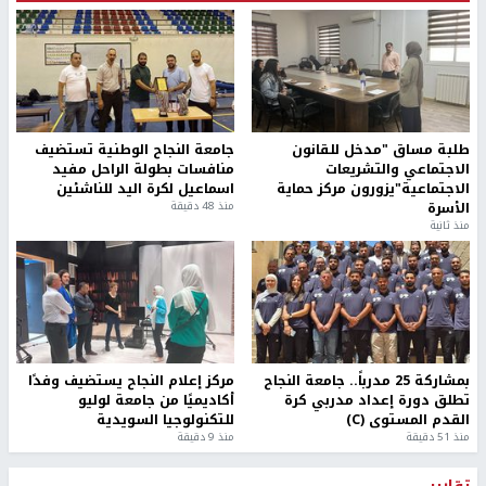
طلبة مساق "مدخل للقانون
جامعة النجاح الوطنية تستضيف
الاجتماعي والتشريعات
منافسات بطولة الراحل مفيد
الاجتماعية"يزورون مركز حماية
اسماعيل لكرة اليد للناشئين
الأسرة
منذ 48 دقيقة
منذ ثانية
بمشاركة 25 مدرباً.. جامعة النجاح
مركز إعلام النجاح يستضيف وفدًا
تطلق دورة إعداد مدربي كرة
أكاديميًا من جامعة لوليو
القدم المستوى (C)
للتكنولوجيا السويدية
منذ 51 دقيقة
منذ 9 دقيقة