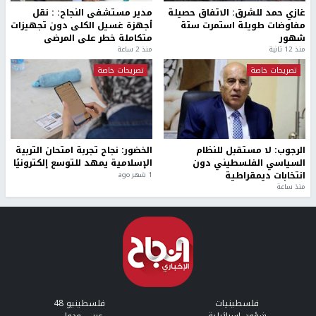
غازي حمد للشرق: الاتفاق حصيلة
مدير مستشفى النجاح: : نقل
مفاوضات طويلة استمرت ستة
أجهزة غسيل الكلى دون تجهيزات
شهور
متكاملة خطر على المرضى
منذ 12 ثانية
منذ 2 ساعة
تصريحات خاصة
تصريحات خاصة
الرجوب: لا مستقبل للنظام
الخضور: نجاح تجربة امتحان التربية
السياسي الفلسطيني دون
الإسلامية يمهد للتوسع إلكترونيًا
انتخابات ديمقراطية
1 شهر ago
منذ ساعة
فلسطينيات
فلسطينيو 48