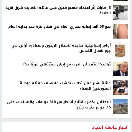
‏3 إصابات إثر اعتداء مستوطنين على عائلة الكعابنة شرق قرية
الطيبة
نحو 58 ألف إصابة بجدري الماء في قطاع غزة منذ بداية العام
أوامر إسرائيلية جديدة لاقتلاع الزيتون ومصادرة أراضٍ في
جبع شمال القدس
ترامب: أعتقد أن الحرب مع إيران ستنتهي قريبًا جدًا
عائلة بشار عقل تطالب بكشف ملابسات مقتله وإحالة
المتورطين للقضاء
الاحتلال يخطر باقتلاع أشجار من 310 دونمات والاستيلاء على
3.5 دونم جنوب جنين
أخبار جامعة النجاح