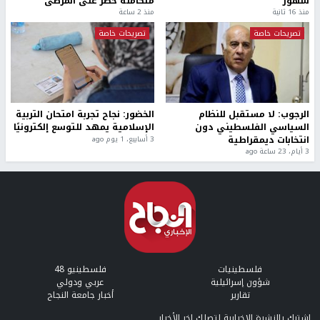
شهور
متكاملة خطر على المرضى
منذ 16 ثانية
منذ 2 ساعة
تصريحات خاصة
تصريحات خاصة
الرجوب: لا مستقبل للنظام
الخضور: نجاح تجربة امتحان التربية
السياسي الفلسطيني دون
الإسلامية يمهد للتوسع إلكترونيًا
انتخابات ديمقراطية
3 أسابيع، 1 يوم ago
3 أيام، 23 ساعة ago
فلسطينيات
فلسطينيو 48
شؤون إسرائيلية
عربي ودولي
تقارير
أخبار جامعة النجاح
إشترك بالنشرة الإخبارية لتصلك اخر الأخبار