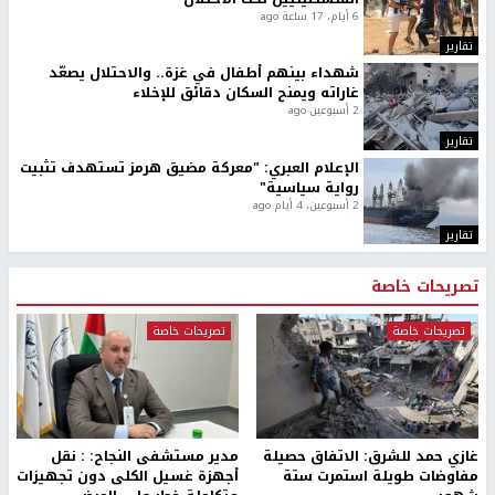
6 أيام، 17 ساعة ago
تقارير
شهداء بينهم أطفال في غزة.. والاحتلال يصعّد
غاراته ويمنح السكان دقائق للإخلاء
2 أسبوعين ago
تقارير
الإعلام العبري: "معركة مضيق هرمز تستهدف تثبيت
رواية سياسية"
2 أسبوعين، 4 أيام ago
تقارير
تصريحات خاصة
تصريحات خاصة
تصريحات خاصة
غازي حمد للشرق: الاتفاق حصيلة
مدير مستشفى النجاح: : نقل
مفاوضات طويلة استمرت ستة
أجهزة غسيل الكلى دون تجهيزات