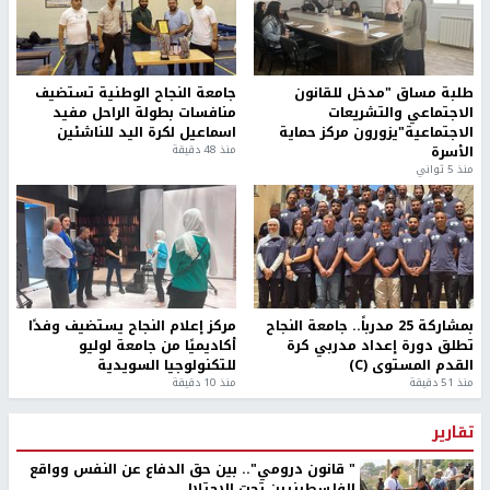
طلبة مساق "مدخل للقانون
جامعة النجاح الوطنية تستضيف
الاجتماعي والتشريعات
منافسات بطولة الراحل مفيد
الاجتماعية"يزورون مركز حماية
اسماعيل لكرة اليد للناشئين
الأسرة
منذ 48 دقيقة
منذ 5 ثواني
بمشاركة 25 مدرباً.. جامعة النجاح
مركز إعلام النجاح يستضيف وفدًا
تطلق دورة إعداد مدربي كرة
أكاديميًا من جامعة لوليو
القدم المستوى (C)
للتكنولوجيا السويدية
منذ 51 دقيقة
منذ 10 دقيقة
تقارير
" قانون درومي".. بين حق الدفاع عن النفس وواقع
الفلسطينيين تحت الاحتلال