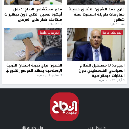
غازي حمد للشرق: الاتفاق حصيلة
مدير مستشفى النجاح: : نقل
مفاوضات طويلة استمرت ستة
أجهزة غسيل الكلى دون تجهيزات
شهور
متكاملة خطر على المرضى
منذ 16 ثانية
منذ 2 ساعة
تصريحات خاصة
تصريحات خاصة
الرجوب: لا مستقبل للنظام
الخضور: نجاح تجربة امتحان التربية
السياسي الفلسطيني دون
الإسلامية يمهد للتوسع إلكترونيًا
انتخابات ديمقراطية
3 أسابيع، 1 يوم ago
3 أيام، 23 ساعة ago
فلسطينيات
فلسطينيو 48