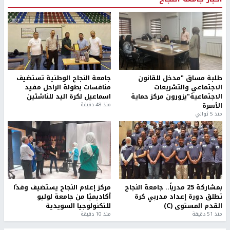
طلبة مساق "مدخل للقانون
جامعة النجاح الوطنية تستضيف
الاجتماعي والتشريعات
منافسات بطولة الراحل مفيد
الاجتماعية"يزورون مركز حماية
اسماعيل لكرة اليد للناشئين
الأسرة
منذ 48 دقيقة
منذ 5 ثواني
بمشاركة 25 مدرباً.. جامعة النجاح
مركز إعلام النجاح يستضيف وفدًا
تطلق دورة إعداد مدربي كرة
أكاديميًا من جامعة لوليو
القدم المستوى (C)
للتكنولوجيا السويدية
منذ 51 دقيقة
منذ 10 دقيقة