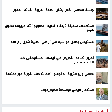
جلسة لمجلس الأمن بشأن الضفة الغربية الثلاثاء المقبل
استهداف سفينة تابعة لـ"أدنوك" بصاروخ أثناء عبورها مضيق
هرمز
مستوطن يطلق مواشيه في أراضي الطيبة شرق رام الله
تقرير: تصاعد التحريض في أوساط المستوطنين ضد
الفلسطينيين
معالي وزير التربية: لا تجعلوا أطفالنا حقلًا لتجربة غير مكتملة
استعمار الوعي بواسطة الخوارزميات
أخبار جامعة النجاح