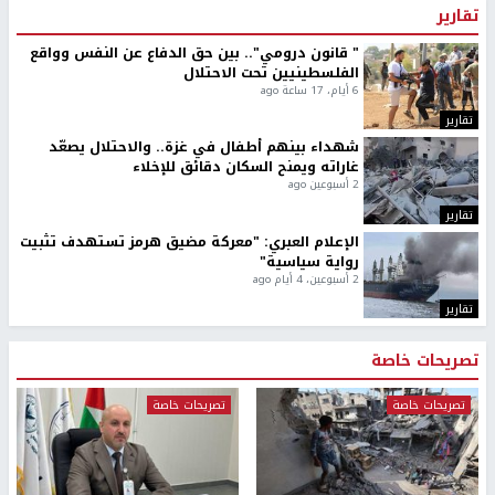
تقارير
" قانون درومي".. بين حق الدفاع عن النفس وواقع
الفلسطينيين تحت الاحتلال
6 أيام، 17 ساعة ago
تقارير
شهداء بينهم أطفال في غزة.. والاحتلال يصعّد
غاراته ويمنح السكان دقائق للإخلاء
2 أسبوعين ago
تقارير
الإعلام العبري: "معركة مضيق هرمز تستهدف تثبيت
رواية سياسية"
2 أسبوعين، 4 أيام ago
تقارير
تصريحات خاصة
تصريحات خاصة
تصريحات خاصة