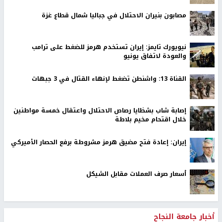
مصابون بنيران الاحتلال في جباليا شمال قطاع غزة
نيويورك تايمز: إيران تستخدم هرمز للضغط على ترامب
والعودة لاتفاق يونيو
القناة 13: واشنطن تضغط لإنهاء القتال في 3 جبهات
إصابة شاب بشظايا رصاص الاحتلال واعتقال خمسة مواطنين
خلال اقتحام مخيم بلاطة
إيران: إعادة فتح مضيق هرمز مشروطة برفع الحصار الأميركي
أسعار صرف العملات مقابل الشيكل
أخبار جامعة النجاح