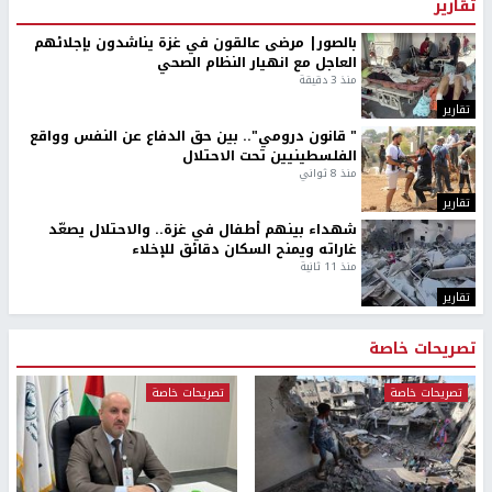
تقارير
بالصور| مرضى عالقون في غزة يناشدون بإجلائهم
العاجل مع انهيار النظام الصحي
منذ 3 دقيقة
تقارير
" قانون درومي".. بين حق الدفاع عن النفس وواقع
الفلسطينيين تحت الاحتلال
منذ 8 ثواني
تقارير
شهداء بينهم أطفال في غزة.. والاحتلال يصعّد
غاراته ويمنح السكان دقائق للإخلاء
منذ 11 ثانية
تقارير
تصريحات خاصة
تصريحات خاصة
تصريحات خاصة