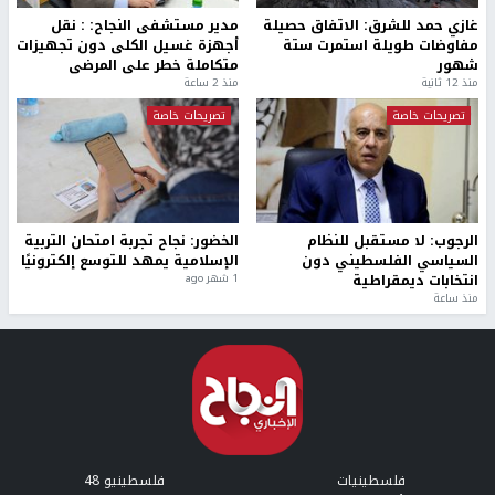
غازي حمد للشرق: الاتفاق حصيلة
مدير مستشفى النجاح: : نقل
مفاوضات طويلة استمرت ستة
أجهزة غسيل الكلى دون تجهيزات
شهور
متكاملة خطر على المرضى
منذ 12 ثانية
منذ 2 ساعة
تصريحات خاصة
تصريحات خاصة
الرجوب: لا مستقبل للنظام
الخضور: نجاح تجربة امتحان التربية
السياسي الفلسطيني دون
الإسلامية يمهد للتوسع إلكترونيًا
انتخابات ديمقراطية
1 شهر ago
منذ ساعة
فلسطينيات
فلسطينيو 48