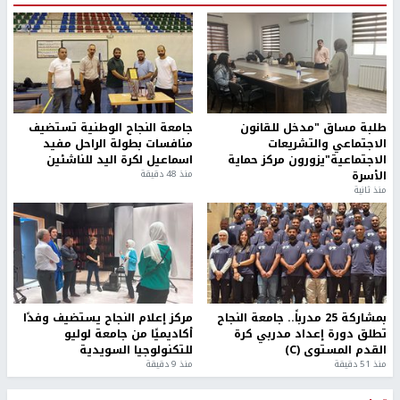
طلبة مساق "مدخل للقانون
جامعة النجاح الوطنية تستضيف
الاجتماعي والتشريعات
منافسات بطولة الراحل مفيد
الاجتماعية"يزورون مركز حماية
اسماعيل لكرة اليد للناشئين
الأسرة
منذ 48 دقيقة
منذ ثانية
بمشاركة 25 مدرباً.. جامعة النجاح
مركز إعلام النجاح يستضيف وفدًا
تطلق دورة إعداد مدربي كرة
أكاديميًا من جامعة لوليو
القدم المستوى (C)
للتكنولوجيا السويدية
منذ 51 دقيقة
منذ 9 دقيقة