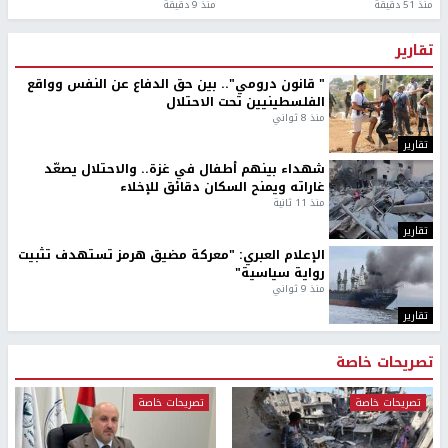
منذ 51 دقيقة
منذ 9 دقيقة
تقارير
" قانون درومي".. بين حق الدفاع عن النفس وواقع
الفلسطينيين تحت الاحتلال
منذ 8 ثواني
تقارير
شهداء بينهم أطفال في غزة.. والاحتلال يصعّد
غاراته ويمنح السكان دقائق للإخلاء
منذ 11 ثانية
تقارير
الإعلام العبري: "معركة مضيق هرمز تستهدف تثبيت
رواية سياسية"
منذ 9 ثواني
تقارير
تصريحات خاصة
تصريحات خاصة
تصريحات خاصة