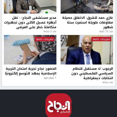
غازي حمد للشرق: الاتفاق حصيلة
مدير مستشفى النجاح: : نقل
مفاوضات طويلة استمرت ستة
أجهزة غسيل الكلى دون تجهيزات
شهور
متكاملة خطر على المرضى
منذ 12 ثانية
منذ 2 ساعة
تصريحات خاصة
تصريحات خاصة
الرجوب: لا مستقبل للنظام
الخضور: نجاح تجربة امتحان التربية
السياسي الفلسطيني دون
الإسلامية يمهد للتوسع إلكترونيًا
انتخابات ديمقراطية
1 شهر ago
منذ ساعة