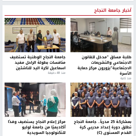
أخبار جامعة النجاح
طلبة مساق "مدخل للقانون
جامعة النجاح الوطنية تستضيف
الاجتماعي والتشريعات
منافسات بطولة الراحل مفيد
الاجتماعية"يزورون مركز حماية
اسماعيل لكرة اليد للناشئين
الأسرة
منذ 48 دقيقة
منذ ثانية
بمشاركة 25 مدرباً.. جامعة النجاح
مركز إعلام النجاح يستضيف وفدًا
تطلق دورة إعداد مدربي كرة
أكاديميًا من جامعة لوليو
القدم المستوى (C)
للتكنولوجيا السويدية