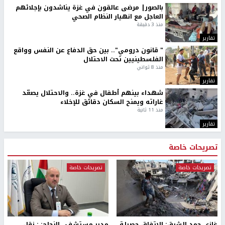
بالصور| مرضى عالقون في غزة يناشدون بإجلائهم
العاجل مع انهيار النظام الصحي
منذ 3 دقيقة
تقارير
" قانون درومي".. بين حق الدفاع عن النفس وواقع
الفلسطينيين تحت الاحتلال
منذ 8 ثواني
تقارير
شهداء بينهم أطفال في غزة.. والاحتلال يصعّد
غاراته ويمنح السكان دقائق للإخلاء
منذ 11 ثانية
تقارير
تصريحات خاصة
تصريحات خاصة
تصريحات خاصة
غازي حمد للشرق: الاتفاق حصيلة
مدير مستشفى النجاح: : نقل