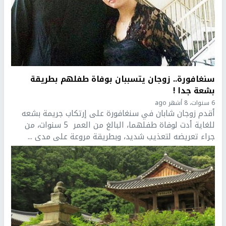
سنغافورة.. زوجان يتسببان بوفاة طفلهم بطريقة
بشعة جدا !
6 سنوات، 8 أشهر ago
أقدم زوجان شابان في سنغافورة على إرتكاب جريمة بشعه
للغاية أدت لوفاة طفلهما، البالغ من العمر 5 سنوات، من
جراء تعريضه لتعذيب شديد، وبطريقة مروعة على مدى ...