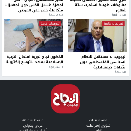
مفاوضات طويلة استمرت ستة
أجهزة غسيل الكلى دون تجهيزات
شهور
متكاملة خطر على المرضى
منذ 12 ثانية
منذ 2 ساعة
تصريحات خاصة
تصريحات خاصة
الرجوب: لا مستقبل للنظام
الخضور: نجاح تجربة امتحان التربية
السياسي الفلسطيني دون
الإسلامية يمهد للتوسع إلكترونيًا
انتخابات ديمقراطية
1 شهر ago
منذ ساعة
فلسطينيات
فلسطينيو 48
شؤون إسرائيلية
عربي ودولي
تقارير
أخبار جامعة النجاح