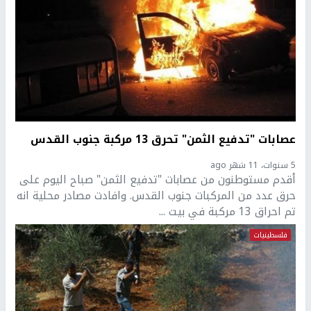
عصابات "تدفيع الثمن" تحرق 13 مركبة جنوب القدس
5 سنوات، 11 شهر ago
أقدم مستوطنون من عصابات "تدفيع الثمن" صباح اليوم على
حرق عدد من المركبات جنوب القدس. وافادت مصادر محلية انه
تم احراق 13 مركبة في بيت ...
فلسطينيات