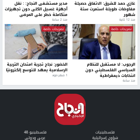
غازي حمد للشرق: الاتفاق حصيلة
مدير مستشفى النجاح: : نقل
مفاوضات طويلة استمرت ستة
أجهزة غسيل الكلى دون تجهيزات
شهور
متكاملة خطر على المرضى
منذ 12 ثانية
منذ 2 ساعة
تصريحات خاصة
تصريحات خاصة
الرجوب: لا مستقبل للنظام
الخضور: نجاح تجربة امتحان التربية
السياسي الفلسطيني دون
الإسلامية يمهد للتوسع إلكترونيًا
انتخابات ديمقراطية
1 شهر ago
منذ ساعة
فلسطينيات
فلسطينيو 48
شؤون إسرائيلية
عربي ودولي