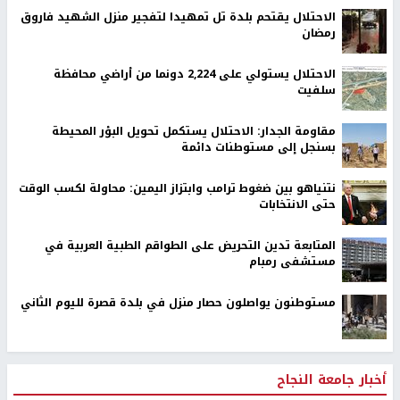
الاحتلال يقتحم بلدة تل تمهيدا لتفجير منزل الشهيد فاروق
رمضان
الاحتلال يستولي على 2,224 دونما من أراضي محافظة
سلفيت
مقاومة الجدار: الاحتلال يستكمل تحويل البؤر المحيطة
بسنجل إلى مستوطنات دائمة
نتنياهو بين ضغوط ترامب وابتزاز اليمين: محاولة لكسب الوقت
حتى الانتخابات
المتابعة تدين التحريض على الطواقم الطبية العربية في
مستشفى رمبام
مستوطنون يواصلون حصار منزل في بلدة قصرة لليوم الثاني
أخبار جامعة النجاح