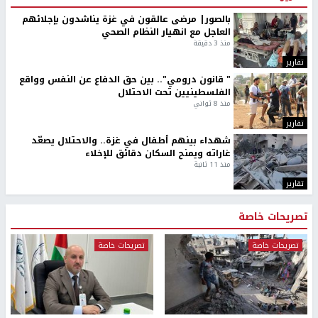
بالصور| مرضى عالقون في غزة يناشدون بإجلائهم
العاجل مع انهيار النظام الصحي
منذ 3 دقيقة
تقارير
" قانون درومي".. بين حق الدفاع عن النفس وواقع
الفلسطينيين تحت الاحتلال
منذ 8 ثواني
تقارير
شهداء بينهم أطفال في غزة.. والاحتلال يصعّد
غاراته ويمنح السكان دقائق للإخلاء
منذ 11 ثانية
تقارير
تصريحات خاصة
تصريحات خاصة
تصريحات خاصة