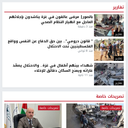
تقارير
بالصور| مرضى عالقون في غزة يناشدون بإجلائهم
العاجل مع انهيار النظام الصحي
منذ 3 دقيقة
تقارير
" قانون درومي".. بين حق الدفاع عن النفس وواقع
الفلسطينيين تحت الاحتلال
منذ 8 ثواني
تقارير
شهداء بينهم أطفال في غزة.. والاحتلال يصعّد
غاراته ويمنح السكان دقائق للإخلاء
منذ 11 ثانية
تقارير
تصريحات خاصة
تصريحات خاصة
تصريحات خاصة