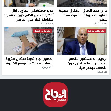
غازي حمد للشرق: الاتفاق حصيلة
مدير مستشفى النجاح: : نقل
مفاوضات طويلة استمرت ستة
أجهزة غسيل الكلى دون تجهيزات
شهور
متكاملة خطر على المرضى
منذ 12 ثانية
منذ 2 ساعة
تصريحات خاصة
تصريحات خاصة
الرجوب: لا مستقبل للنظام
الخضور: نجاح تجربة امتحان التربية
السياسي الفلسطيني دون
الإسلامية يمهد للتوسع إلكترونيًا
انتخابات ديمقراطية
1 شهر ago
منذ ساعة