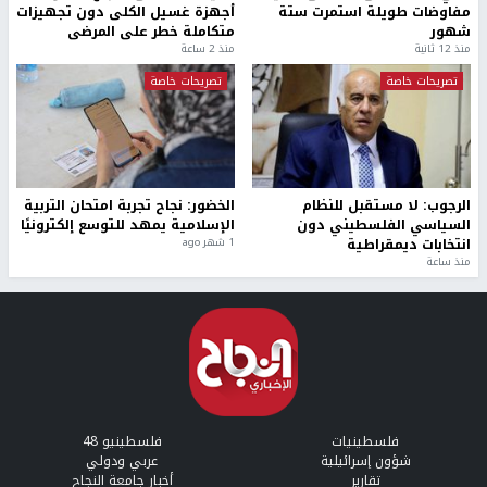
مفاوضات طويلة استمرت ستة
أجهزة غسيل الكلى دون تجهيزات
شهور
متكاملة خطر على المرضى
منذ 12 ثانية
منذ 2 ساعة
تصريحات خاصة
تصريحات خاصة
الرجوب: لا مستقبل للنظام
الخضور: نجاح تجربة امتحان التربية
السياسي الفلسطيني دون
الإسلامية يمهد للتوسع إلكترونيًا
انتخابات ديمقراطية
1 شهر ago
منذ ساعة
فلسطينيات
فلسطينيو 48
شؤون إسرائيلية
عربي ودولي
تقارير
أخبار جامعة النجاح