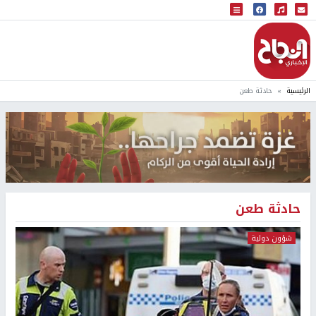
البث المباشر
إذاعة النجاح
الرئيسية
حادثة طعن
حادثة طعن
شؤون دولية