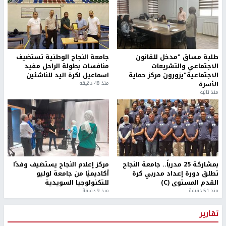
طلبة مساق "مدخل للقانون
جامعة النجاح الوطنية تستضيف
الاجتماعي والتشريعات
منافسات بطولة الراحل مفيد
الاجتماعية"يزورون مركز حماية
اسماعيل لكرة اليد للناشئين
الأسرة
منذ 48 دقيقة
منذ ثانية
بمشاركة 25 مدرباً.. جامعة النجاح
مركز إعلام النجاح يستضيف وفدًا
تطلق دورة إعداد مدربي كرة
أكاديميًا من جامعة لوليو
القدم المستوى (C)
للتكنولوجيا السويدية
منذ 51 دقيقة
منذ 9 دقيقة
تقارير