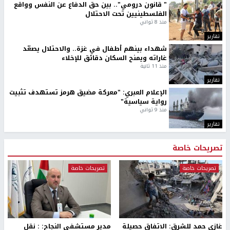
" قانون درومي".. بين حق الدفاع عن النفس وواقع
الفلسطينيين تحت الاحتلال
منذ 8 ثواني
تقارير
شهداء بينهم أطفال في غزة.. والاحتلال يصعّد
غاراته ويمنح السكان دقائق للإخلاء
منذ 11 ثانية
تقارير
الإعلام العبري: "معركة مضيق هرمز تستهدف تثبيت
رواية سياسية"
منذ 9 ثواني
تقارير
تصريحات خاصة
تصريحات خاصة
تصريحات خاصة
غازي حمد للشرق: الاتفاق حصيلة
مدير مستشفى النجاح: : نقل