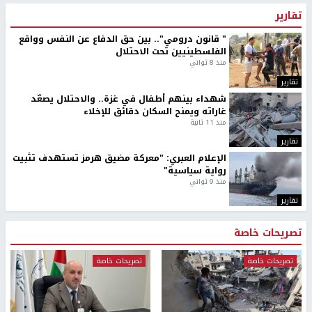
تقارير
" قانون درومي".. بين حق الدفاع عن النفس وواقع
الفلسطينيين تحت الاحتلال
منذ 8 ثواني
تقارير
شهداء بينهم أطفال في غزة.. والاحتلال يصعّد
غاراته ويمنح السكان دقائق للإخلاء
منذ 11 ثانية
تقارير
الإعلام العبري: "معركة مضيق هرمز تستهدف تثبيت
رواية سياسية"
منذ 9 ثواني
تقارير
تصريحات خاصة
تصريحات خاصة
تصريحات خاصة