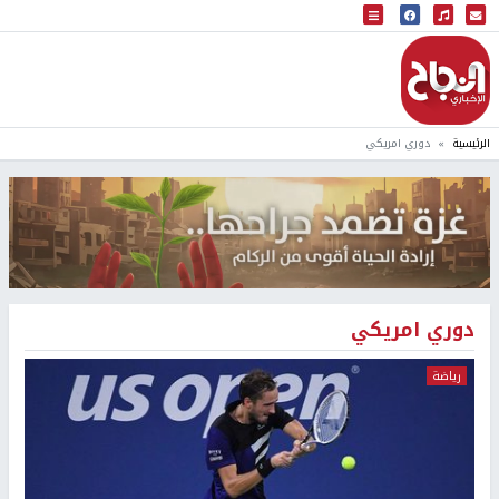
البث المباشر
إذاعة النجاح
الرئيسية
دوري امريكي
دوري امريكي
رياضة