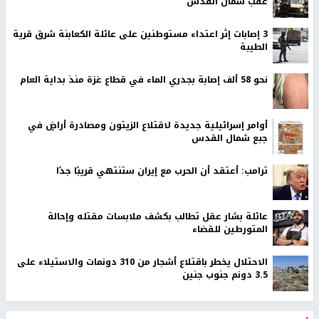
عقب شمال القدس
‏3 إصابات إثر اعتداء مستوطنين على عائلة الكعابنة شرق قرية
الطيبة
نحو 58 ألف إصابة بجدري الماء في قطاع غزة منذ بداية العام
أوامر إسرائيلية جديدة لاقتلاع الزيتون ومصادرة أراضٍ في
جبع شمال القدس
ترامب: أعتقد أن الحرب مع إيران ستنتهي قريبًا جدًا
عائلة بشار عقل تطالب بكشف ملابسات مقتله وإحالة
المتورطين للقضاء
الاحتلال يخطر باقتلاع أشجار من 310 دونمات والاستيلاء على
3.5 دونم جنوب جنين