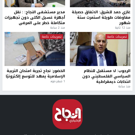
غازي حمد للشرق: الاتفاق حصيلة
مدير مستشفى النجاح: : نقل
مفاوضات طويلة استمرت ستة
أجهزة غسيل الكلى دون تجهيزات
شهور
متكاملة خطر على المرضى
منذ 12 ثانية
منذ 2 ساعة
تصريحات خاصة
تصريحات خاصة
الرجوب: لا مستقبل للنظام
الخضور: نجاح تجربة امتحان التربية
السياسي الفلسطيني دون
الإسلامية يمهد للتوسع إلكترونيًا
انتخابات ديمقراطية
1 شهر ago
منذ ساعة