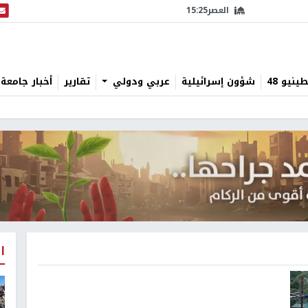
العصر
15:25
البث
نيو 48
شؤون إسرائيلية
عربي ودولي
تقارير
أخبار جامعة 
ا