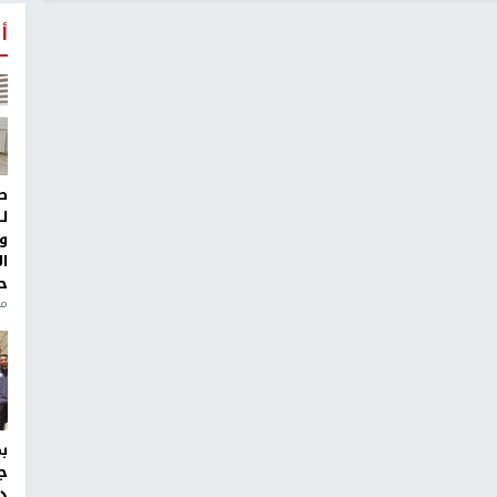
أ
ط
ل
و
ا
ح
من
ج
د