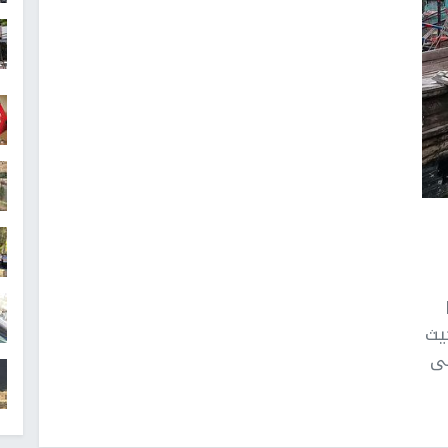
يث
لى