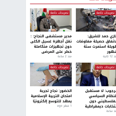
تصريحات خاصة
تصريحات خاصة
ازي حمد للشرق:
مدير مستشفى النجاح: :
لاتفاق حصيلة مفاوضات
نقل أجهزة غسيل الكلى
ويلة استمرت ستة
دون تجهيزات متكاملة
هور
خطر على المرضى
1 ثانية
منذ 2 ساعة
تصريحات خاصة
تصريحات خاصة
لرجوب: لا مستقبل
الخضور: نجاح تجربة
لنظام السياسي
امتحان التربية الإسلامية
لفلسطيني دون
يمهد للتوسع إلكترونيًا
نتخابات ديمقراطية
1 شهر ago
ذ ساعة