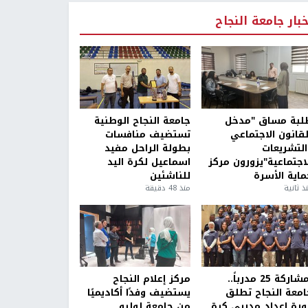
خبار جامعة النجاح
لبة مساق "مدخل
جامعة النجاح الوطنية
لقانون الاجتماعي
تستضيف منافسات
التشريعات
بطولة الراحل مفيد
لاجتماعية"يزورون مركز
اسماعيل لكرة اليد
ماية الأسرة
للناشئين
ذ ثانية
منذ 48 دقيقة
بمشاركة 25 مدرباً..
مركز إعلام النجاح
امعة النجاح تطلق
يستضيف وفدًا أكاديميًا
ورة إعداد مدربي كرة
من جامعة لوليو