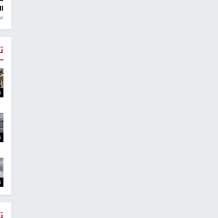
ال
منذ 1
ت
ت
ت
ت
ت