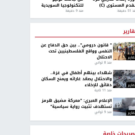
قدم المستوى (C)
للتكنولوجيا السويدية
5 دقيقة
منذ 9 دقيقة
قارير
" قانون درومي".. بين حق الدفاع عن
النفس وواقع الفلسطينيين تحت
الاحتلال
قارير
منذ 8 ثواني
شهداء بينهم أطفال في غزة..
والاحتلال يصعّد غاراته ويمنح السكان
دقائق للإخلاء
قارير
منذ 11 ثانية
الإعلام العبري: "معركة مضيق هرمز
تستهدف تثبيت رواية سياسية"
منذ 9 ثواني
قارير
صريحات خاصة