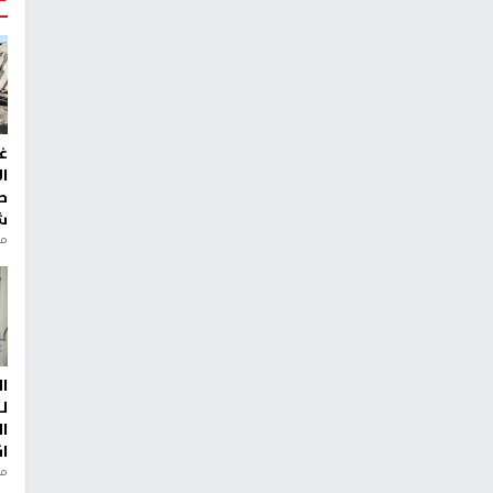
غ
ا
ط
ش
منذ 2
ا
ل
ا
ا
من