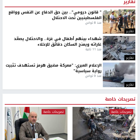
تقارير
" قانون درومي".. بين حق الدفاع عن النفس وواقع
الفلسطينيين تحت الاحتلال
منذ 8 ثواني
تقارير
شهداء بينهم أطفال في غزة.. والاحتلال يصعّد
غاراته ويمنح السكان دقائق للإخلاء
منذ 11 ثانية
تقارير
الإعلام العبري: "معركة مضيق هرمز تستهدف تثبيت
رواية سياسية"
منذ 9 ثواني
تقارير
تصريحات خاصة
تصريحات خاصة
تصريحات خاصة