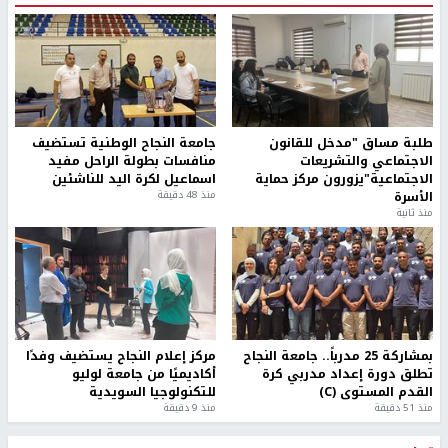
طلبة مساق "مدخل للقانون
جامعة النجاح الوطنية تستضيف
الاجتماعي والتشريعات
منافسات بطولة الراحل مفيد
الاجتماعية"يزورون مركز حماية
اسماعيل لكرة اليد للناشئين
الأسرة
منذ 48 دقيقة
منذ ثانية
بمشاركة 25 مدرباً.. جامعة النجاح
مركز إعلام النجاح يستضيف وفدًا
تطلق دورة إعداد مدربي كرة
أكاديميًا من جامعة لوليو
القدم المستوى (C)
للتكنولوجيا السويدية
منذ 51 دقيقة
منذ 9 دقيقة