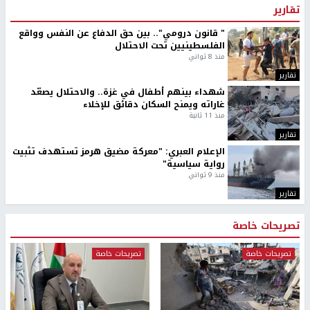
تقارير
" قانون درومي".. بين حق الدفاع عن النفس وواقع
الفلسطينيين تحت الاحتلال
منذ 8 ثواني
تقارير
شهداء بينهم أطفال في غزة.. والاحتلال يصعّد
غاراته ويمنح السكان دقائق للإخلاء
منذ 11 ثانية
تقارير
الإعلام العبري: "معركة مضيق هرمز تستهدف تثبيت
رواية سياسية"
منذ 9 ثواني
تقارير
تصريحات خاصة
تصريحات خاصة
تصريحات خاصة