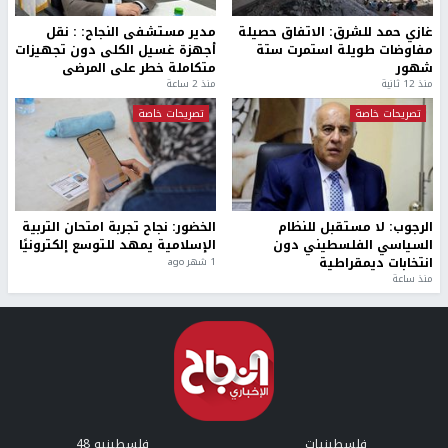
غازي حمد للشرق: الاتفاق حصيلة
مدير مستشفى النجاح: : نقل
مفاوضات طويلة استمرت ستة
أجهزة غسيل الكلى دون تجهيزات
شهور
متكاملة خطر على المرضى
منذ 12 ثانية
منذ 2 ساعة
تصريحات خاصة
تصريحات خاصة
الرجوب: لا مستقبل للنظام
الخضور: نجاح تجربة امتحان التربية
السياسي الفلسطيني دون
الإسلامية يمهد للتوسع إلكترونيًا
انتخابات ديمقراطية
1 شهر ago
منذ ساعة
فلسطينيات
فلسطينيو 48