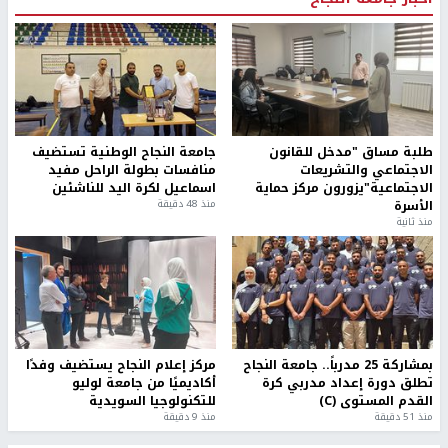
طلبة مساق "مدخل للقانون
جامعة النجاح الوطنية تستضيف
الاجتماعي والتشريعات
منافسات بطولة الراحل مفيد
الاجتماعية"يزورون مركز حماية
اسماعيل لكرة اليد للناشئين
الأسرة
منذ 48 دقيقة
منذ ثانية
بمشاركة 25 مدرباً.. جامعة النجاح
مركز إعلام النجاح يستضيف وفدًا
تطلق دورة إعداد مدربي كرة
أكاديميًا من جامعة لوليو
القدم المستوى (C)
للتكنولوجيا السويدية
منذ 51 دقيقة
منذ 9 دقيقة