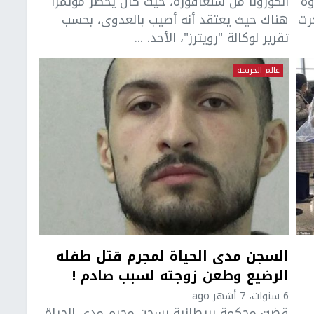
وه
الكورونا من سنغافورة، حيث كان يحضر مؤتمرا
رت
هناك حيث يعتقد أنه أصيب بالعدوى، بحسب
تقرير لوكالة "رويترز"، الأحد. ...
عالم الجريمة
السجن مدى الحياة لمجرم قتل طفله
الرضيع وطعن زوجته لسبب صادم !
6 سنوات، 7 أشهر ago
قضت محكمة بريطانية بسجن مجرم مدى الحياة،