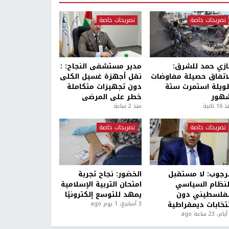
تصريحات خاصة
تصريحات خاصة
ازي حمد للشرق:
مدير مستشفى النجاح: :
لاتفاق حصيلة مفاوضات
نقل أجهزة غسيل الكلى
ويلة استمرت ستة
دون تجهيزات متكاملة
هور
خطر على المرضى
1 ثانية
منذ 2 ساعة
تصريحات خاصة
تصريحات خاصة
لرجوب: لا مستقبل
الخضور: نجاح تجربة
لنظام السياسي
امتحان التربية الإسلامية
لفلسطيني دون
يمهد للتوسع إلكترونيًا
نتخابات ديمقراطية
3 أسابيع، 1 يوم ago