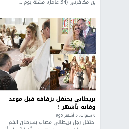
بن مكافرتي (34 عاما)، مهلة يوم ...
بريطاني يحتفل بزفافه قبل موعد
وفاته بأشهر !
6 سنوات، 5 أشهر ago
احتفل رجل بريطاني مصاب بسرطان الفم