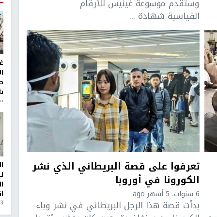
وستقدم موسوعة غينيس للأرقام
القياسية شهادة ...
غ
ا
ط
ش
منذ 6
تعرفوا على قصة البريطاني الذي نشر
ا
ل
الكورونا في أوروبا
ا
6 سنوات، 5 أشهر ago
ا
بدأت قصة هذا الرجل البريطاني في نشر وباء
3 أيام، 23 ساعة ago