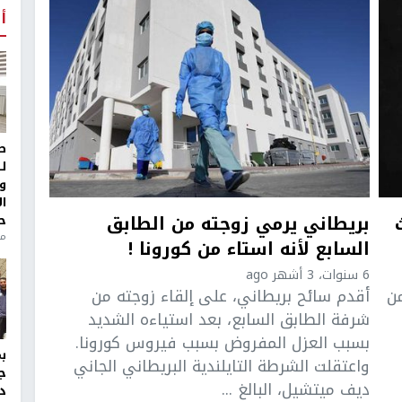
أ
ط
ل
و
ا
بريطاني يرمي زوجته من الطابق
ح
منذ 
السابع لأنه استاء من كورونا !
6 سنوات، 3 أشهر ago
من
أقدم سائح بريطاني، على إلقاء زوجته من
شرفة الطابق السابع، بعد استياءه الشديد
بسبب العزل المفروض بسبب فيروس كورونا.
واعتقلت الشرطة التايلندية البريطاني الجاني
ج
ديف ميتشيل، البالغ ...
د