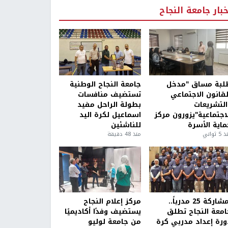
خبار جامعة النجاح
لبة مساق "مدخل
جامعة النجاح الوطنية
لقانون الاجتماعي
تستضيف منافسات
التشريعات
بطولة الراحل مفيد
لاجتماعية"يزورون مركز
اسماعيل لكرة اليد
ماية الأسرة
للناشئين
5 ثواني
منذ 48 دقيقة
بمشاركة 25 مدرباً..
مركز إعلام النجاح
امعة النجاح تطلق
يستضيف وفدًا أكاديميًا
ورة إعداد مدربي كرة
من جامعة لوليو