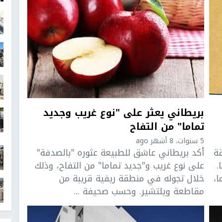
بريطاني يعثر على "نوع غريب وجديد
تماما" من التفاح
5 سنوات، 8 أشهر ago
ة
أكد بريطاني عاشق للطبيعة عثوره "بالصدفة"
نذ 66 عاما.
على نوع غريب و"جديد تماما" من التفاح، وذلك
من العمر 75 عاما،
خلال تجوله في منطقة ريفية قريبة من
مقاطعة ويلتشير. وحسب صحيفة ...