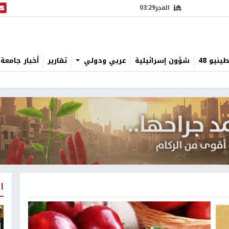
الفجر
03:29
البث
نيو 48
شؤون إسرائيلية
عربي ودولي
تقارير
أخبار جامعة 
ا