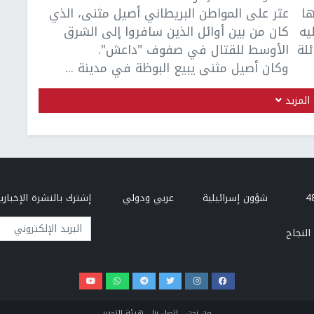
ها
عثر على المواطن البريطاني أصيل مثنى، الذي
يه
كان من بين أوائل الذين سافروا إلى الشرق
لة
الأوسط للقتال في صفوف "داعش".
وكان أصيل مثنى يبيع البوظة في مدينة ...
المزيد
شؤون إسرائيلية
عربي ودولي
إشترك بالنشرة الإخبارية
البريد الإلكتروني
النجاح
من نحن
إتصل بنا
هيئة التحرير