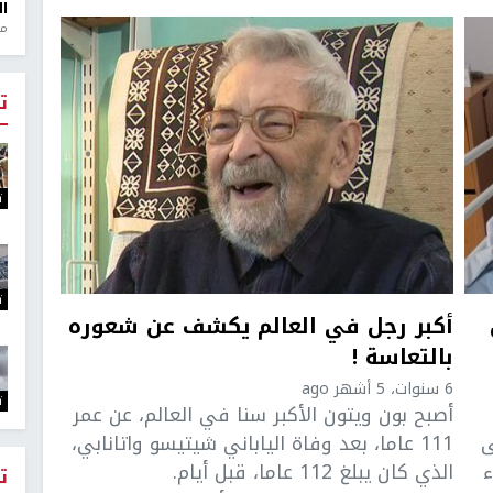
ال
منذ 1
ت
ت
ت
أكبر رجل في العالم يكشف عن شعوره
بالتعاسة !
6 سنوات، 5 أشهر ago
ت
أصبح بون ويتون الأكبر سنا في العالم، عن عمر
ى
111 عاما، بعد وفاة الياباني شيتيسو واتانابي،
ء
الذي كان يبلغ 112 عاما، قبل أيام.
ت