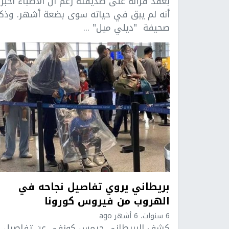
بعقد قرانه على صديقته رغم أن الأطباء أخبر
أنه لم يبق في حياته سوى بضعة أشهر. وذك
صحيفة "ديلي ميل" ...
بريطاني يروي تفاصيل نجاحه في
الهروب من فيروس كورونا
6 سنوات، 6 أشهر ago
كشف البريطاني جيمس كونفي عن تفاصيل