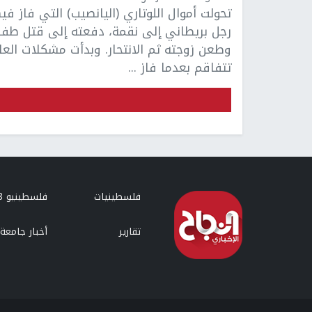
تحولت أموال اللوتاري (اليانصيب) التي فاز في
رجل بريطاني إلى نقمة، دفعته إلى قتل طفل
وطعن زوجته ثم الانتحار. وبدأت مشكلات العائ
تتفاقم بعدما فاز ...
فلسطينيات
فلسطينيو 48
تقارير
أخبار جامعة 