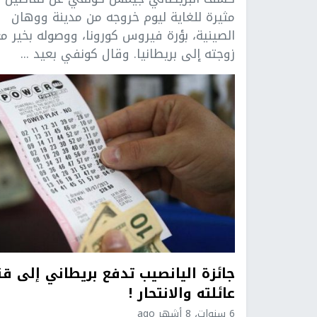
مثيرة للغاية ليوم خروجه من مدينة ووهان
الصينية، بؤرة فيروس كورونا، ووصوله بخير م
زوجته إلى بريطانيا. وقال كونفي بعيد ...
جائزة اليانصيب تدفع بريطاني إلى قت
عائلته والانتحار !
6 سنوات، 8 أشهر ago