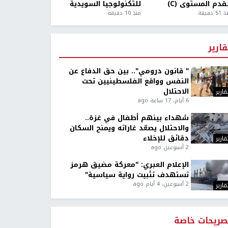
قدم المستوى (C)
للتكنولوجيا السويدية
5 دقيقة
منذ 10 دقيقة
قارير
" قانون درومي".. بين حق الدفاع عن
النفس وواقع الفلسطينيين تحت
الاحتلال
قارير
6 أيام، 17 ساعة ago
شهداء بينهم أطفال في غزة..
والاحتلال يصعّد غاراته ويمنح السكان
دقائق للإخلاء
قارير
2 أسبوعين ago
الإعلام العبري: "معركة مضيق هرمز
تستهدف تثبيت رواية سياسية"
2 أسبوعين، 4 أيام ago
قارير
صريحات خاصة