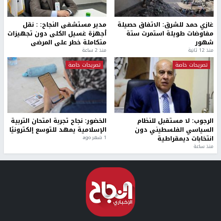
غازي حمد للشرق: الاتفاق حصيلة
مدير مستشفى النجاح: : نقل
مفاوضات طويلة استمرت ستة
أجهزة غسيل الكلى دون تجهيزات
شهور
متكاملة خطر على المرضى
منذ 12 ثانية
منذ 2 ساعة
تصريحات خاصة
تصريحات خاصة
الرجوب: لا مستقبل للنظام
الخضور: نجاح تجربة امتحان التربية
السياسي الفلسطيني دون
الإسلامية يمهد للتوسع إلكترونيًا
انتخابات ديمقراطية
1 شهر ago
منذ ساعة