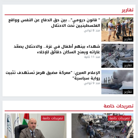
تقارير
" قانون درومي".. بين حق الدفاع عن النفس وواقع
الفلسطينيين تحت الاحتلال
منذ 8 ثواني
تقارير
شهداء بينهم أطفال في غزة.. والاحتلال يصعّد
غاراته ويمنح السكان دقائق للإخلاء
منذ 11 ثانية
تقارير
الإعلام العبري: "معركة مضيق هرمز تستهدف تثبيت
رواية سياسية"
منذ 9 ثواني
تقارير
تصريحات خاصة
تصريحات خاصة
تصريحات خاصة