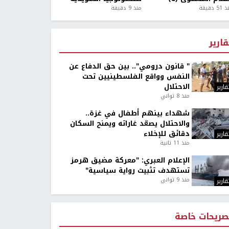
5 دقيقة
منذ 9 دقيقة
قارير
" قانون درومي".. بين حق الدفاع عن
النفس وواقع الفلسطينيين تحت
الاحتلال
قارير
منذ 8 ثواني
شهداء بينهم أطفال في غزة..
والاحتلال يصعّد غاراته ويمنح السكان
دقائق للإخلاء
قارير
منذ 11 ثانية
الإعلام العبري: "معركة مضيق هرمز
تستهدف تثبيت رواية سياسية"
منذ 9 ثواني
قارير
صريحات خاصة