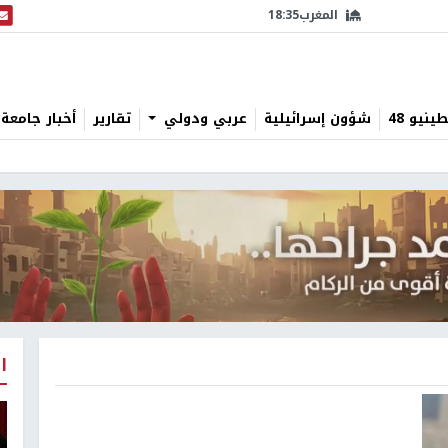
المغرب
18:35
البث
نيو 48
شؤون إسرائيلية
عربي ودولي
تقارير
أخبار جامعة 
ا