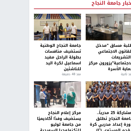
خبار جامعة النجاح
لبة مساق "مدخل
جامعة النجاح الوطنية
لقانون الاجتماعي
تستضيف منافسات
التشريعات
بطولة الراحل مفيد
لاجتماعية"يزورون مركز
اسماعيل لكرة اليد
ماية الأسرة
للناشئين
ذ ثانية
منذ 48 دقيقة
بمشاركة 25 مدرباً..
مركز إعلام النجاح
امعة النجاح تطلق
يستضيف وفدًا أكاديميًا
ورة إعداد مدربي كرة
من جامعة لوليو
قدم المستوى (C)
للتكنولوجيا السويدية