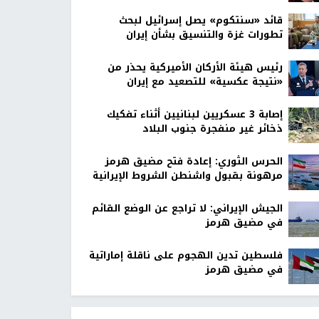
قائد «سنتكوم» يصل إسرائيل لبحث
تطورات غزة والتنسيق بشأن إيران
رئيس هيئة الأركان الأميركية يحذر من
«نتيجة عكسية» للتصعيد مع إيران
إصابة 3 عسكريين لبنانيين أثناء تفكيك
ذخائر غير منفجرة جنوب البلاد
الحرس الثوري: إعادة فتح مضيق هرمز
مرهونة بقبول واشنطن الشروط الإيرانية
الجيش الإيراني: لا تراجع عن الوضع القائم
في مضيق هرمز
فلسطين تدين الهجوم على ناقلة إماراتية
في مضيق هرمز