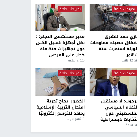
تصريحات خاصة
تصريحات خاصة
ازي حمد للشرق:
مدير مستشفى النجاح: :
لاتفاق حصيلة مفاوضات
نقل أجهزة غسيل الكلى
ويلة استمرت ستة
دون تجهيزات متكاملة
هور
خطر على المرضى
1 ثانية
منذ 2 ساعة
تصريحات خاصة
تصريحات خاصة
لرجوب: لا مستقبل
الخضور: نجاح تجربة
لنظام السياسي
امتحان التربية الإسلامية
لفلسطيني دون
يمهد للتوسع إلكترونيًا
نتخابات ديمقراطية
1 شهر ago
ذ ساعة