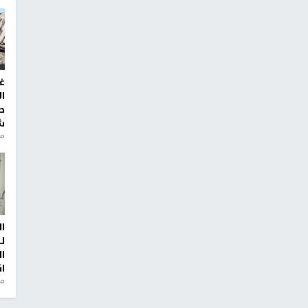
غ
ا
ط
ش
منذ 2
ا
ل
ا
ا
من