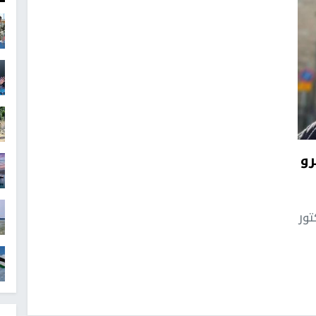
رو
ور