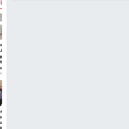
أ
ط
ل
و
ا
ح
من
ج
د
ال