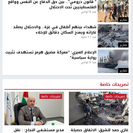
" قانون درومي".. بين حق الدفاع عن النفس وواقع
الفلسطينيين تحت الاحتلال
منذ 8 ثواني
تقارير
شهداء بينهم أطفال في غزة.. والاحتلال يصعّد
غاراته ويمنح السكان دقائق للإخلاء
منذ 11 ثانية
تقارير
الإعلام العبري: "معركة مضيق هرمز تستهدف تثبيت
رواية سياسية"
منذ 9 ثواني
تقارير
تصريحات خاصة
تصريحات خاصة
تصريحات خاصة
غازي حمد للشرق: الاتفاق حصيلة
مدير مستشفى النجاح: : نقل