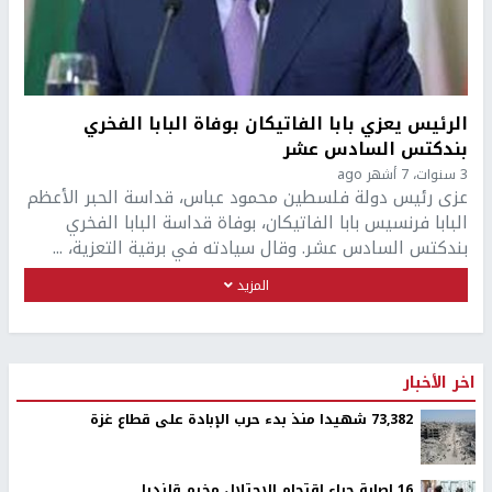
الرئيس يعزي بابا الفاتيكان بوفاة البابا الفخري
بندكتس السادس عشر
3 سنوات، 7 أشهر ago
عزى رئيس دولة فلسطين محمود عباس، قداسة الحبر الأعظم
البابا فرنسيس بابا الفاتيكان، بوفاة قداسة البابا الفخري
بندكتس السادس عشر. وقال سيادته في برقية التعزية، ...
المزيد
اخر الأخبار
73,382 شهيدا منذ بدء حرب الإبادة على قطاع غزة
16 إصابة جراء اقتحام الاحتلال مخيم قلنديا