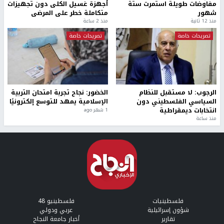
مفاوضات طويلة استمرت ستة
أجهزة غسيل الكلى دون تجهيزات
شهور
متكاملة خطر على المرضى
منذ 12 ثانية
منذ 2 ساعة
تصريحات خاصة
تصريحات خاصة
الرجوب: لا مستقبل للنظام
الخضور: نجاح تجربة امتحان التربية
السياسي الفلسطيني دون
الإسلامية يمهد للتوسع إلكترونيًا
انتخابات ديمقراطية
1 شهر ago
منذ ساعة
فلسطينيات
فلسطينيو 48
شؤون إسرائيلية
عربي ودولي
تقارير
أخبار جامعة النجاح