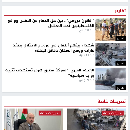
تقارير
" قانون درومي".. بين حق الدفاع عن النفس وواقع
الفلسطينيين تحت الاحتلال
منذ 8 ثواني
تقارير
شهداء بينهم أطفال في غزة.. والاحتلال يصعّد
غاراته ويمنح السكان دقائق للإخلاء
منذ 11 ثانية
تقارير
الإعلام العبري: "معركة مضيق هرمز تستهدف تثبيت
رواية سياسية"
منذ 9 ثواني
تقارير
تصريحات خاصة
تصريحات خاصة
تصريحات خاصة