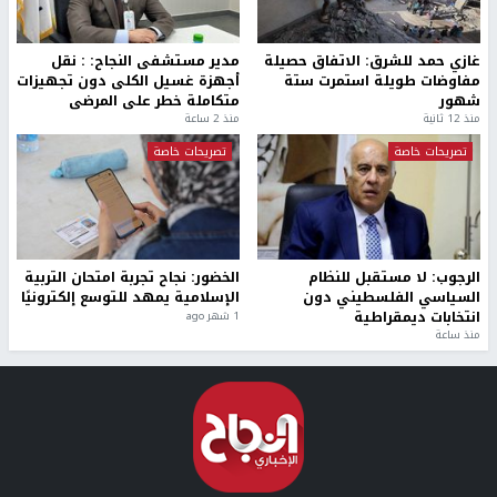
غازي حمد للشرق: الاتفاق حصيلة
مدير مستشفى النجاح: : نقل
مفاوضات طويلة استمرت ستة
أجهزة غسيل الكلى دون تجهيزات
شهور
متكاملة خطر على المرضى
منذ 12 ثانية
منذ 2 ساعة
تصريحات خاصة
تصريحات خاصة
الرجوب: لا مستقبل للنظام
الخضور: نجاح تجربة امتحان التربية
السياسي الفلسطيني دون
الإسلامية يمهد للتوسع إلكترونيًا
انتخابات ديمقراطية
1 شهر ago
منذ ساعة