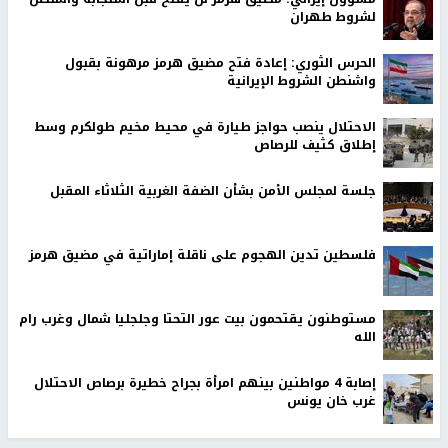
لشروط طهران
الحرس الثوري: إعادة فتح مضيق هرمز مرهونة بقبول
واشنطن الشروط الإيرانية
الاحتلال ينصب حواجز طيارة في محيط مخيم طولكرم وسط
إطلاق كثيف للرصاص
جلسة لمجلس الأمن بشأن الضفة الغربية الثلاثاء المقبل
فلسطين تدين الهجوم على ناقلة إماراتية في مضيق هرمز
مستوطنون يقتحمون بيت عور التحتا وجلجليا شمال وغرب رام
الله
إصابة 4 مواطنين بينهم امرأة بجراح خطيرة برصاص الاحتلال
غرب خان يونس