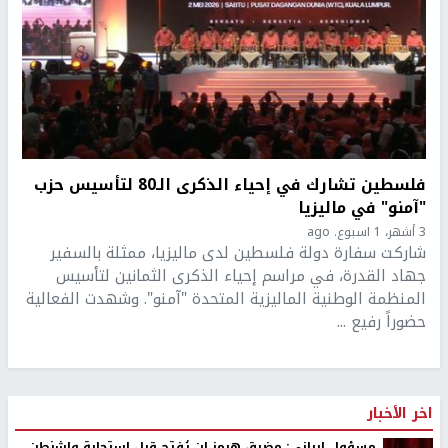
فلسطين تشارك في إحياء الذكرى الـ80 لتأسيس حزب
"آمنو" في ماليزيا
3 أشهر، 1 اسبوع. ago
شاركت سفارة دولة فلسطين لدى ماليزيا، ممثلة بالسفير
جهاد القدرة، في مراسم إحياء الذكرى الثمانين لتأسيس
المنظمة الوطنية الماليزية المتحدة "آمنو". وشهدت الفعالية
حضوراً رفيع ...
اخر الأخبار
مسؤول إيراني: مضيق هرمز لن يُفتح قبل استجابة واشنطن