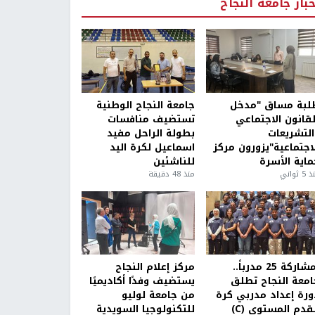
خبار جامعة النجاح
لبة مساق "مدخل
جامعة النجاح الوطنية
لقانون الاجتماعي
تستضيف منافسات
التشريعات
بطولة الراحل مفيد
لاجتماعية"يزورون مركز
اسماعيل لكرة اليد
ماية الأسرة
للناشئين
5 ثواني
منذ 48 دقيقة
بمشاركة 25 مدرباً..
مركز إعلام النجاح
امعة النجاح تطلق
يستضيف وفدًا أكاديميًا
ورة إعداد مدربي كرة
من جامعة لوليو
قدم المستوى (C)
للتكنولوجيا السويدية