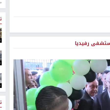
منذ 1
ت
ت
مستشفى رفيديا
ت
ت
ت