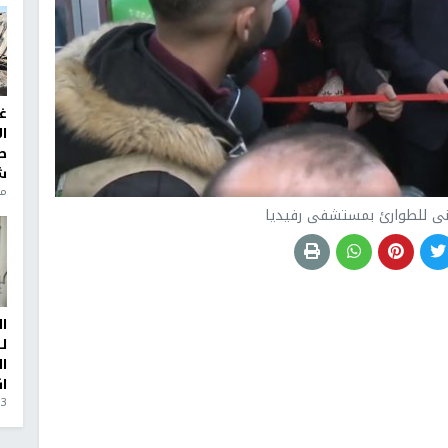
غ
ا
ط
ش
منذ 6
بنى للطوارئ بمستشفى رفيديا
ا
ل
ا
ا
3 أيام، 23 ساعة ago