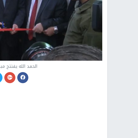
الحمد الله يفتتح م