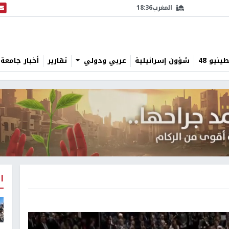
المغرب
18:36
البث
نيو 48
شؤون إسرائيلية
عربي ودولي
تقارير
أخبار جامعة 
ا