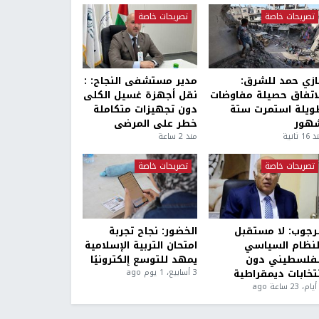
تصريحات خاصة
تصريحات خاصة
ازي حمد للشرق:
مدير مستشفى النجاح: :
لاتفاق حصيلة مفاوضات
نقل أجهزة غسيل الكلى
ويلة استمرت ستة
دون تجهيزات متكاملة
هور
خطر على المرضى
1 ثانية
منذ 2 ساعة
تصريحات خاصة
تصريحات خاصة
لرجوب: لا مستقبل
الخضور: نجاح تجربة
لنظام السياسي
امتحان التربية الإسلامية
لفلسطيني دون
يمهد للتوسع إلكترونيًا
نتخابات ديمقراطية
3 أسابيع، 1 يوم ago