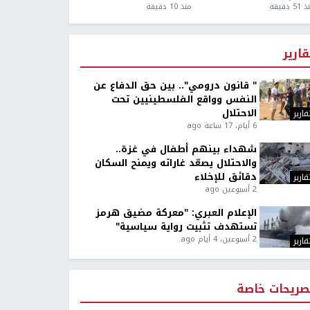
5 دقيقة
منذ 10 دقيقة
قارير
" قانون درومي".. بين حق الدفاع عن
النفس وواقع الفلسطينيين تحت
الاحتلال
قارير
6 أيام، 17 ساعة ago
شهداء بينهم أطفال في غزة..
والاحتلال يصعّد غاراته ويمنح السكان
دقائق للإخلاء
قارير
2 أسبوعين ago
الإعلام العبري: "معركة مضيق هرمز
تستهدف تثبيت رواية سياسية"
2 أسبوعين، 4 أيام ago
قارير
صريحات خاصة