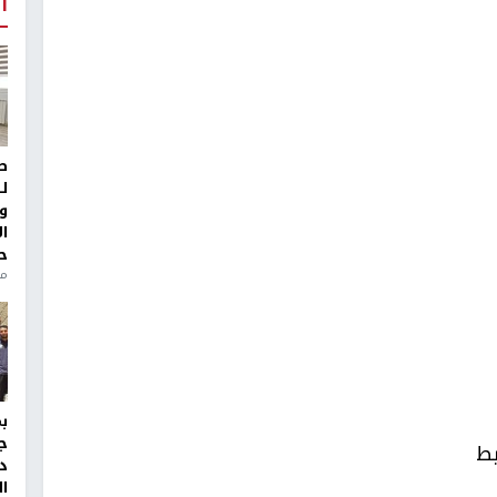
أ
ط
ل
و
ا
ح
منذ 
ج
بط
د
ال