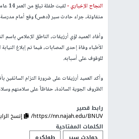
النجاح الإخباري -
لقيت ط
متفاوتة، جراء حادث سير (دهس) وقع أمام مدرسة ز
وأفاد العميد لؤي أرزيقات، الناطق الإعلامي باسم ال
الأطباء وفاة إحدى المصابات، فيما تم إبلاغ النياب
للوقوف على أسبابه.
وأكد العميد أرزيقات على ضرورة التزام السائقين ب
الظروف الجوية السائدة، حفاظاً على سلامتهم وسل
رابط قصير
https://nn.najah.edu/BNUV/
إنسخ الراب
الكلمات المفتاحية
حوادث سير
طولكرم