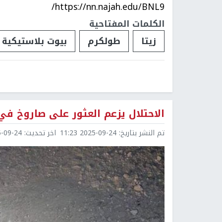
https://nn.najah.edu/BNL9/
الكلمات المفتاحية
زيتا
طولكرم
بيوت بلاستيكية
الاحتلال يزعم العثور على صاروخ ف
تم النشر بتاريخ:
2025-09-24 11:23
اخر تحديث:
9-24 11:23