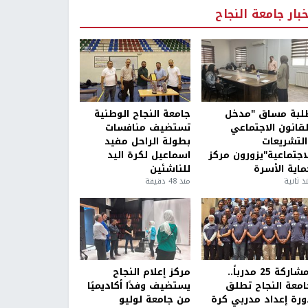
خبار جامعة النجاح
لبة مساق "مدخل
جامعة النجاح الوطنية
لقانون الاجتماعي
تستضيف منافسات
التشريعات
بطولة الراحل مفيد
لاجتماعية"يزورون مركز
اسماعيل لكرة اليد
ماية الأسرة
للناشئين
ذ ثانية
منذ 48 دقيقة
بمشاركة 25 مدرباً..
مركز إعلام النجاح
امعة النجاح تطلق
يستضيف وفدًا أكاديميًا
ورة إعداد مدربي كرة
من جامعة لوليو