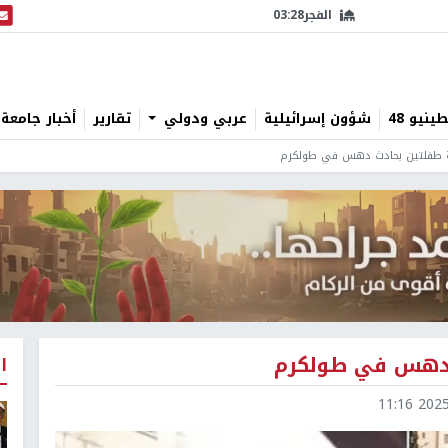
الفجر
03:28
البث
نيو 48
شؤون إسرائيلية
عربي ودولي
تقارير
أخبار جامعة 
ة طفلتين بحادث دهس في طولكرم
 دهس في طولكرم
ا
2025-1