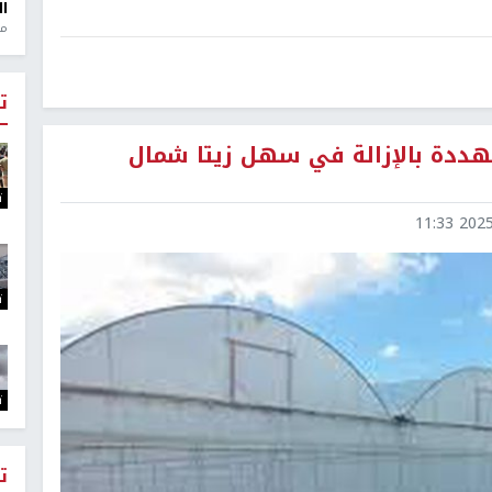
ال
منذ 1
ت
ة مهددة بالإزالة في سهل زيتا شمال
ت
2025-1
ت
ت
ت