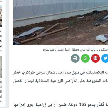
غ
ا
ط
ش
منذ 2
 البلاستيكية في سهل بلدة زيتا، شمال شرقي طولكرم، خطر
ءات المفروضة على الأراضي الزراعية المحاذية لجدار الفصل
ا
ل
ا
ا
من
وأفادت مصادر محلية بأن المساحة المهددة بالإزالة تُقدّر بنحو 165 دونمًا، ضمن أراضٍ زراعية جرى إدراجها