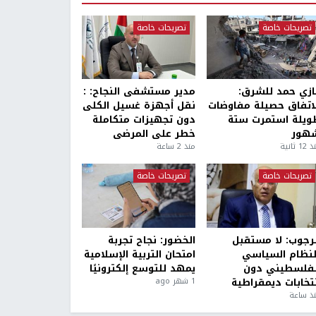
تصريحات خاصة
تصريحات خاصة
ازي حمد للشرق:
مدير مستشفى النجاح: :
لاتفاق حصيلة مفاوضات
نقل أجهزة غسيل الكلى
ويلة استمرت ستة
دون تجهيزات متكاملة
هور
خطر على المرضى
1 ثانية
منذ 2 ساعة
تصريحات خاصة
تصريحات خاصة
لرجوب: لا مستقبل
الخضور: نجاح تجربة
لنظام السياسي
امتحان التربية الإسلامية
لفلسطيني دون
يمهد للتوسع إلكترونيًا
نتخابات ديمقراطية
1 شهر ago
ذ ساعة