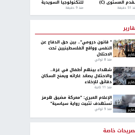
قدم المستوى (C)
للتكنولوجيا السويدية
5 دقيقة
منذ 9 دقيقة
قارير
" قانون درومي".. بين حق الدفاع عن
النفس وواقع الفلسطينيين تحت
الاحتلال
قارير
منذ 8 ثواني
شهداء بينهم أطفال في غزة..
والاحتلال يصعّد غاراته ويمنح السكان
دقائق للإخلاء
قارير
منذ 11 ثانية
الإعلام العبري: "معركة مضيق هرمز
تستهدف تثبيت رواية سياسية"
منذ 9 ثواني
قارير
صريحات خاصة