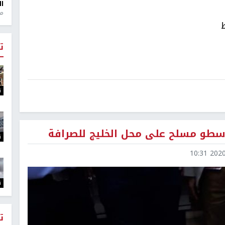
ال
منذ 1
ت
ت
سطو مسلح على محل الخليج للصرافة
ت
2020-0
ت
ت