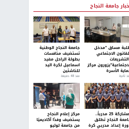
خبار جامعة النجاح
لبة مساق "مدخل
جامعة النجاح الوطنية
لقانون الاجتماعي
تستضيف منافسات
التشريعات
بطولة الراحل مفيد
لاجتماعية"يزورون مركز
اسماعيل لكرة اليد
ماية الأسرة
للناشئين
ذ ثانية
منذ 48 دقيقة
بمشاركة 25 مدرباً..
مركز إعلام النجاح
امعة النجاح تطلق
يستضيف وفدًا أكاديميًا
ورة إعداد مدربي كرة
من جامعة لوليو