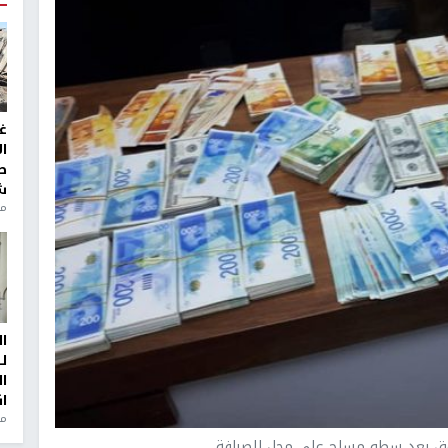
غ
ا
ط
ش
منذ 2
ا
ل
ا
ا
من
وق بعد سطو مسلح على محل للصرافة