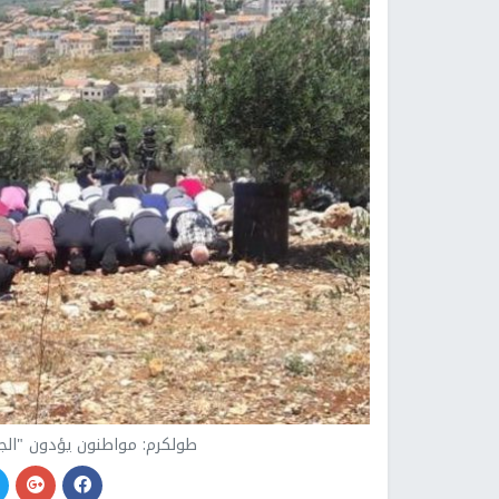
طولكرم: مواطنون يؤدون "الج