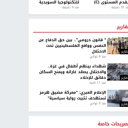
قدم المستوى (C)
للتكنولوجيا السويدية
5 دقيقة
منذ 9 دقيقة
قارير
" قانون درومي".. بين حق الدفاع عن
النفس وواقع الفلسطينيين تحت
الاحتلال
قارير
منذ 8 ثواني
شهداء بينهم أطفال في غزة..
والاحتلال يصعّد غاراته ويمنح السكان
دقائق للإخلاء
قارير
منذ 11 ثانية
الإعلام العبري: "معركة مضيق هرمز
تستهدف تثبيت رواية سياسية"
منذ 9 ثواني
قارير
صريحات خاصة