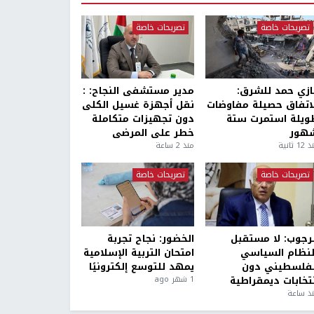
تصريحات خاصة
تصريحات خاصة
ازي حمد للشرق:
مدير مستشفى النجاح: :
لاتفاق حصيلة مفاوضات
نقل أجهزة غسيل الكلى
ويلة استمرت ستة
دون تجهيزات متكاملة
هور
خطر على المرضى
1 ثانية
منذ 2 ساعة
تصريحات خاصة
تصريحات خاصة
لرجوب: لا مستقبل
الخضور: نجاح تجربة
لنظام السياسي
امتحان التربية الإسلامية
لفلسطيني دون
يمهد للتوسع إلكترونيًا
نتخابات ديمقراطية
1 شهر ago
ذ ساعة