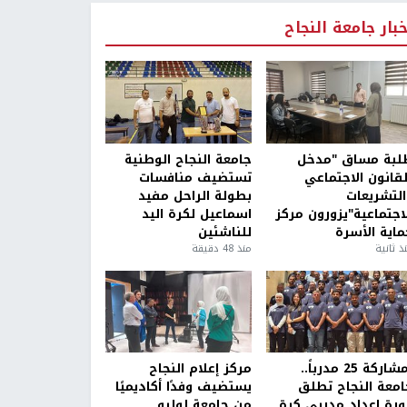
خبار جامعة النجاح
لبة مساق "مدخل
جامعة النجاح الوطنية
لقانون الاجتماعي
تستضيف منافسات
التشريعات
بطولة الراحل مفيد
لاجتماعية"يزورون مركز
اسماعيل لكرة اليد
ماية الأسرة
للناشئين
ذ ثانية
منذ 48 دقيقة
بمشاركة 25 مدرباً..
مركز إعلام النجاح
امعة النجاح تطلق
يستضيف وفدًا أكاديميًا
ورة إعداد مدربي كرة
من جامعة لوليو