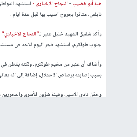
هبة أبو غضيب
-
النجاح الإخباري -
نابلس، متاثرا بجروح اصيب بها قبل عدة ايام .
وأكد شقيق الشهيد خليل عنبر لـ
"النجاح الاخباري"
ا
جنوب طولكرم، استشهد فجر اليوم الاحد في مستشفى 
وأضاف أن عنبر من مخيم طولكرم، ولكنه يقطن في 
بسبب إصابته برصاص الاحتلال، إضافة إلى أنه يعان
وحمّل نادي الأسير، وهيئة شؤون الأسرى والمحررين 
الجريح عنبر، ليرتفع عدد شهداء الحركة الوطنية الأسيرة لـ(214
رابط قصير