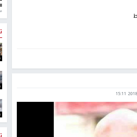
ال
منذ 1
ط
ت
ت
ت
2018-0
ت
ت