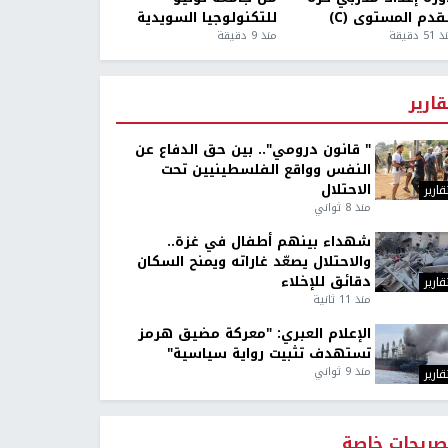
قدم المستوى (C)
للتكنولوجيا السويدية
5 دقيقة
منذ 9 دقيقة
قارير
" قانون درومي".. بين حق الدفاع عن
النفس وواقع الفلسطينيين تحت
الاحتلال
قارير
منذ 8 ثواني
شهداء بينهم أطفال في غزة..
والاحتلال يصعّد غاراته ويمنح السكان
دقائق للإخلاء
قارير
منذ 11 ثانية
الإعلام العبري: "معركة مضيق هرمز
تستهدف تثبيت رواية سياسية"
منذ 9 ثواني
قارير
صريحات خاصة