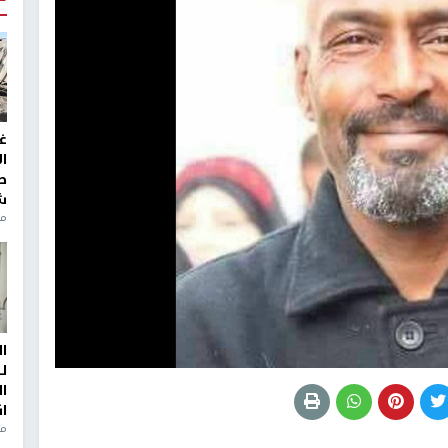
غ
ا
ط
ش
منذ 2
ا
ل
ا
ا
من