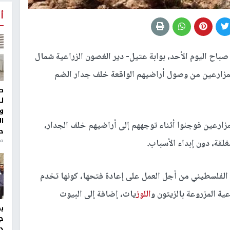
أ
صباح اليوم الأحد، بوابة عتيل- دير الغصون الزراعية شمال
60)، ومنعت عشرات المزارعين من وصول أراضيهم الواقعة خلف جدار الضم
ط
ل
و
ا
زارعين فوجئوا أثناء توجههم إلى أراضيهم خلف الجدار،
ح
من
غلقة، دون إبداء الأسباب.
ط الفلسطيني من أجل العمل على إعادة فتحها، كونها تخدم
ية المزروعة بالزيتون و
اللوز
يات، إضافة إلى البيوت
ج
د