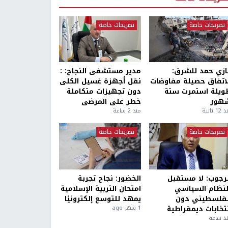
تصريحات خاصة
تصريحات خاصة
ازي حمد للشرق:
مدير مستشفى النجاح: :
لاتفاق حصيلة مفاوضات
نقل أجهزة غسيل الكلى
ويلة استمرت ستة
دون تجهيزات متكاملة
هور
خطر على المرضى
1 ثانية
منذ 2 ساعة
تصريحات خاصة
تصريحات خاصة
لرجوب: لا مستقبل
الخضور: نجاح تجربة
لنظام السياسي
امتحان التربية الإسلامية
لفلسطيني دون
يمهد للتوسع إلكترونيًا
نتخابات ديمقراطية
1 شهر ago
ذ ساعة