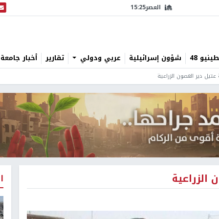
العصر
15:25
البث
نيو 48
شؤون إسرائيلية
عربي ودولي
تقارير
أخبار جامعة 
 عتيل دير الغصون الزراعية
 الزراعية
ا