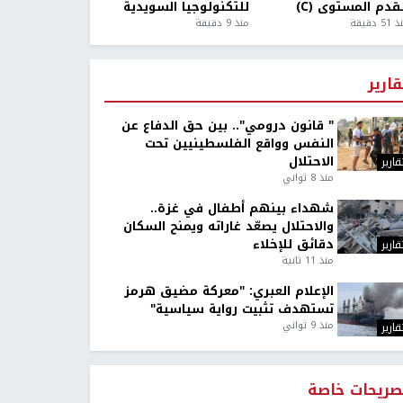
قدم المستوى (C)
للتكنولوجيا السويدية
5 دقيقة
منذ 9 دقيقة
قارير
" قانون درومي".. بين حق الدفاع عن
النفس وواقع الفلسطينيين تحت
الاحتلال
قارير
منذ 8 ثواني
شهداء بينهم أطفال في غزة..
والاحتلال يصعّد غاراته ويمنح السكان
دقائق للإخلاء
قارير
منذ 11 ثانية
الإعلام العبري: "معركة مضيق هرمز
تستهدف تثبيت رواية سياسية"
منذ 9 ثواني
قارير
صريحات خاصة