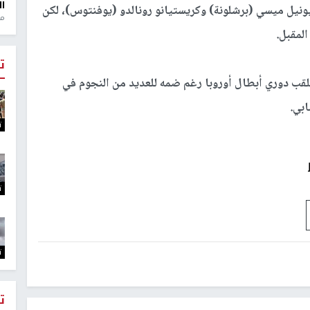
ال
ونيل ميسي (برشلونة) وكريستيانو رونالدو (يوفنتوس)، لكن
منذ 1
المقبل.
ت
قب دوري أبطال أوروبا رغم ضمه للعديد من النجوم في
ابي.
ت
ت
ت
ت