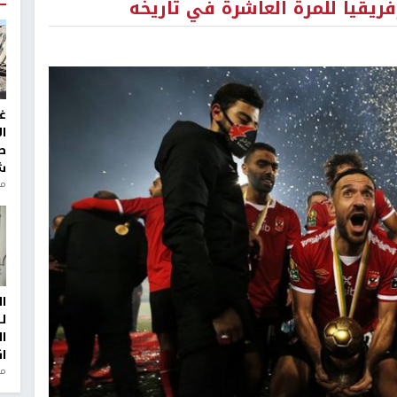
ريقيا للمرة العاشرة في تاريخه
غ
ا
ط
ش
منذ 2
ا
ل
ا
ا
من