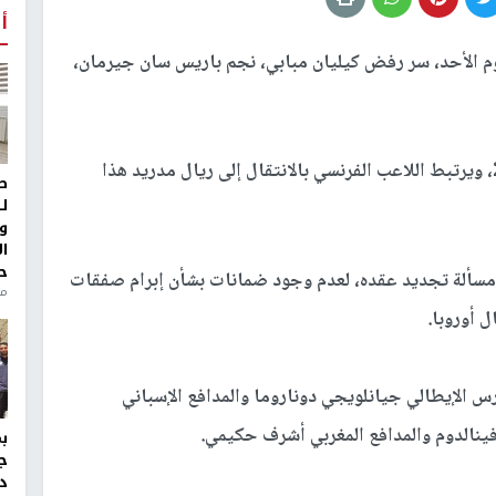
أ
 الأحد، سر رفض كيليان مبابي، نجم باريس سان جيرمان،
وينتهي عقد مبابي مع سان جيرمان في صيف 2022، ويرتبط اللاعب الفرنسي بالانتقال إلى ريال مدريد هذا
ط
ل
و
ا
ح
 مسألة تجديد عقده، لعدم وجود ضمانات بشأن إبرام صفقات
من
 أوروبا.
 الإيطالي جيانلويجي دوناروما والمدافع الإسباني
نالدوم والمدافع المغربي أشرف حكيمي.
ج
د