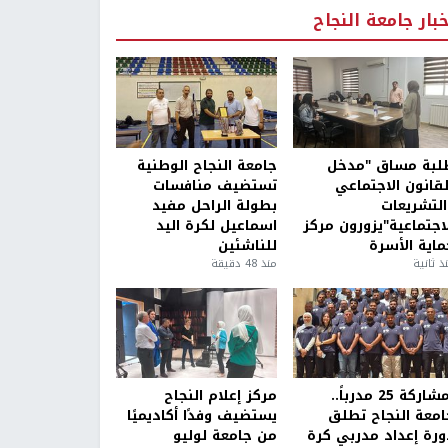
خبار جامعة النجاح
لبة مساق "مدخل
جامعة النجاح الوطنية
لقانون الاجتماعي
تستضيف منافسات
التشريعات
بطولة الراحل مفيد
لاجتماعية"يزورون مركز
اسماعيل لكرة اليد
ماية الأسرة
للناشئين
ذ ثانية
منذ 48 دقيقة
بمشاركة 25 مدرباً..
مركز إعلام النجاح
امعة النجاح تطلق
يستضيف وفدًا أكاديميًا
ورة إعداد مدربي كرة
من جامعة لوليو