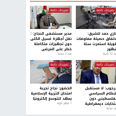
تصريحات خاصة
تصريحات خاصة
ازي حمد للشرق:
مدير مستشفى النجاح: :
لاتفاق حصيلة مفاوضات
نقل أجهزة غسيل الكلى
ويلة استمرت ستة
دون تجهيزات متكاملة
هور
خطر على المرضى
1 ثانية
منذ 2 ساعة
تصريحات خاصة
تصريحات خاصة
لرجوب: لا مستقبل
الخضور: نجاح تجربة
لنظام السياسي
امتحان التربية الإسلامية
لفلسطيني دون
يمهد للتوسع إلكترونيًا
نتخابات ديمقراطية
1 شهر ago
ذ ساعة