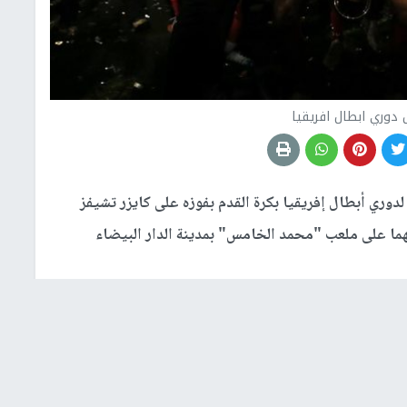
 دوري ابطال افريقيا
لدوري أبطال إفريقيا بكرة القدم بفوزه على كايزر تشيفز
هما على ملعب "محمد الخامس" بمدينة الدار البيضاء
لفريق الجنوب إفريقي بعشرة لاعبين بعد تعرض لاعبه هابي
صري أكرم توفيق في اللحظات الأخيرة من عمر الشوط الأول.