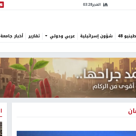
الفجر
03:28
البث
نيو 48
شؤون إسرائيلية
عربي ودولي
تقارير
أخبار جامعة 
ان
ا