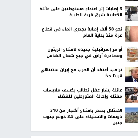
‏3 إصابات إثر اعتداء مستوطنين على عائلة
الكعابنة شرق قرية الطيبة
نحو 58 ألف إصابة بجدري الماء في قطاع
غزة منذ بداية العام
أوامر إسرائيلية جديدة لاقتلاع الزيتون
ومصادرة أراضٍ في جبع شمال القدس
ترامب: أعتقد أن الحرب مع إيران ستنتهي
قريبًا جدًا
عائلة بشار عقل تطالب بكشف ملابسات
مقتله وإحالة المتورطين للقضاء
الاحتلال يخطر باقتلاع أشجار من 310
دونمات والاستيلاء على 3.5 دونم جنوب
جنين