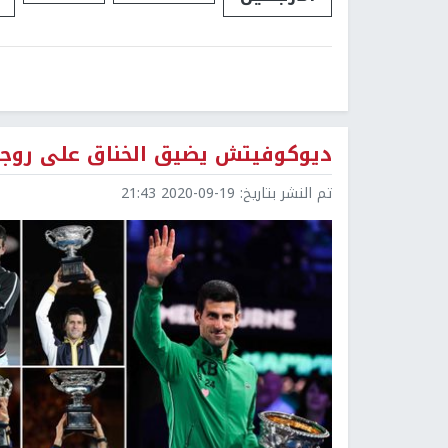
ديوكوفيتش يضيق الخناق على روجي
تم النشر بتاريخ:
2020-09-19 21:43