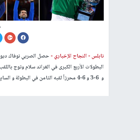
د
نابلس -
النجاح الإخباري -
حصل الصربي نوفاك ديوكو
و 6-3 و 6-4 محرزاً لقبه الثامن في البطولة و السابع عشر في مسيرته.
روجيه فيدرر حامل ال