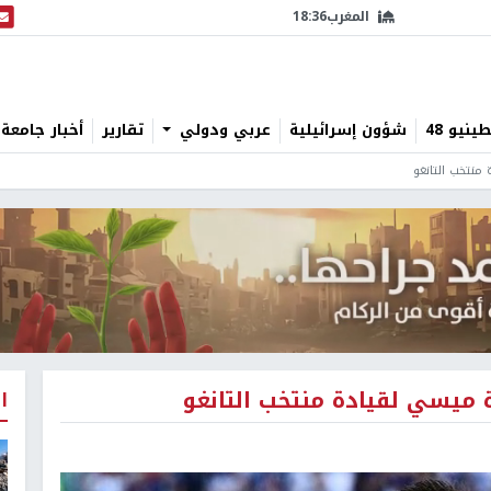
المغرب
18:36
البث
نيو 48
شؤون إسرائيلية
عربي ودولي
تقارير
أخبار جامعة 
ا