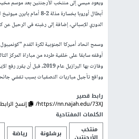
ويعود ميسي إلى منتخب الأرجنتين بعد موسم مخيب 
أبطال أوروبا بخسارة مذلة 2-
الدوري الإسباني، إضافة إلى رغبته في الرحيل عن كاتا
وسمح اتحاد أميركا الجنوبية لكرة القدم "كونميبول
أوقفه سابقا على خلفية طرده من مباراة المركز الثا
وفازت بها البرازيل عام 2019،
وواقع تأجيل مباريات التصفيات بسبب تفشي جائحة "ك
رابط قصير
https://nn.najah.edu/73XJ/
إنسخ الرابط
الكلمات المفتاحية
منتخب
برشلونة
رياضة
الأرجنتين