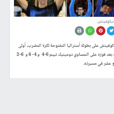
يكوفيتش
فيتش على بطولة أستراليا المفتوحة لكرة المضرب، أولى
البطولات الأربع الكبرى في الغراند سلام وتوج باللقب بعد فوزه على النمساوي دومينيك تييم 6-4 و 4- 6 و 6-2
وبإحرازههذا اللقب السابع عشر نجح الصربي في تضييق الخناق على نادال الحاصل على 19 لقباً والسويسري
رقم القياسي 20 لقباً، علماً بأنه أقصى الأخير بثلاث مجموعات نظيفة في نصف النهائي في