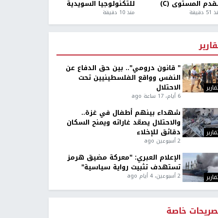
قدم المستوى (C)
للتكنولوجيا السويدية
5 دقيقة
منذ 10 دقيقة
قارير
" قانون درومي".. بين حق الدفاع عن
النفس وواقع الفلسطينيين تحت
الاحتلال
قارير
6 أيام، 17 ساعة ago
شهداء بينهم أطفال في غزة..
والاحتلال يصعّد غاراته ويمنح السكان
دقائق للإخلاء
قارير
2 أسبوعين ago
الإعلام العبري: "معركة مضيق هرمز
تستهدف تثبيت رواية سياسية"
2 أسبوعين، 4 أيام ago
قارير
صريحات خاصة