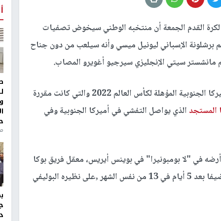
أ
ي لكرة القدم الجمعة أن منتخبه الوطني سيخوض تصفيات
 الجنوبية المؤهلة لمونديال 2022 مع نجم برشلونة الإسباني ليونيل ميسي وأنه سيلعب من دون جناح
 مانشستر سيتي الإنجليزي سيرجيو أغويرو المصاب.
ط
ل
وتم تأجيل الجولتين الاولى والثانية من تصفيات أميركا الجنوبية المؤهلة لكأس العالم 2022 والتي كانت مقررة
و
 المستجد
الذي يواصل التفشي في أميركا الجنوبية وفي
ا
ح
منذ 
ضه في "لا بومبونيرا" في بوينس أيريس، معقل فريق بوكا
جونيورز، أمام الإكوادور في 8 أكتوبر، قبل أن يحل ضيفا بعد 5 أيام في 13 من نفس الشهر ,على نظيره البوليفي
ج
د