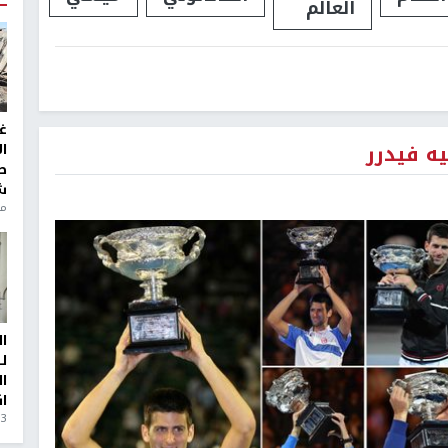
العالم
غ
ه فيدرر
ا
ط
ش
منذ 6
ا
ل
ا
ا
3 أيام، 23 ساعة ago