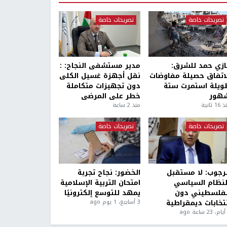
تصريحات خاصة
تصريحات خاصة
ازي حمد للشرق:
مدير مستشفى النجاح: :
لاتفاق حصيلة مفاوضات
نقل أجهزة غسيل الكلى
ويلة استمرت ستة
دون تجهيزات متكاملة
هور
خطر على المرضى
1 ثانية
منذ 2 ساعة
تصريحات خاصة
تصريحات خاصة
لرجوب: لا مستقبل
الخضور: نجاح تجربة
لنظام السياسي
امتحان التربية الإسلامية
لفلسطيني دون
يمهد للتوسع إلكترونيًا
نتخابات ديمقراطية
3 أسابيع، 1 يوم ago