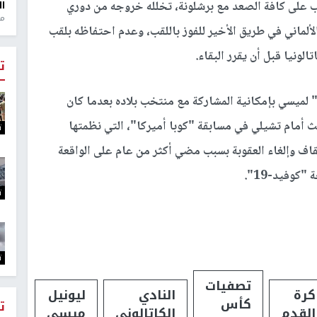
على كافة الصعد مع برشلونة، تخلله خروجه من دوري
ال
منذ 1
8 أمام بايرن ميونيخ الألماني في طريق الأخير للفوز باللقب، وعدم احتفاظه بلقب
لونيا قبل أن يقرر البقاء.
ت
" لميسي بإمكانية المشاركة مع منتخب بلاده بعدما كان
لث أمام تشيلي في مسابقة "كوبا أميركا"، التي نظمتها
ت
 قبل أن يقرر رفع الإيقاف وإلغاء العقوبة بسبب مضي أكثر من عام على الواقعة
وفيد-19".
ت
ت
تصفيات
كرة
النادي
ليونيل
كأس
ت
القدم
الكاتالوني
ميسي