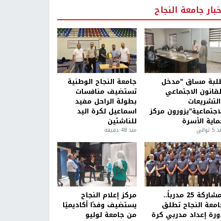
خبار جامعة النجاح
لبة مساق "مدخل
جامعة النجاح الوطنية
لقانون الاجتماعي
تستضيف منافسات
التشريعات
بطولة الراحل مفيد
لاجتماعية"يزورون مركز
اسماعيل لكرة اليد
ماية الأسرة
للناشئين
5 ثواني
منذ 48 دقيقة
بمشاركة 25 مدرباً..
مركز إعلام النجاح
امعة النجاح تطلق
يستضيف وفدًا أكاديميًا
ورة إعداد مدربي كرة
من جامعة لوليو