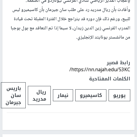
بإعجاب المدير الرياضي للنادي الفرنسي ليوناردو في الصفقة.
وأفادت بأن ريال مدريد رد على طلب سان جيرمان بأن كاسيميرو ليس
للبيع، ورغم ذلك فإن دوره قد يتراجع خلال الفترة المقبلة تحت قيادة
المدرب الفرنسي زين الدين زيدان، لا سيما إذا تم التعاقد مع بول بوجبا
من مانشستر يونايتد الإنجليزي.
رابط قصير
https://nn.najah.edu/53KC/
الكلمات المفتاحية
باريس
ريال
يوريو
كاسيميرو
نيمار
سان
مدريد
جيرمان