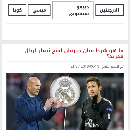
دييغو
الارجنتين
ميسي
كوبا
سيميوني
ما هو شرط سان جيرمان لمنح نيمار لريال
مدريد؟
تم النشر بتاريخ:
2019-06-18 21:37