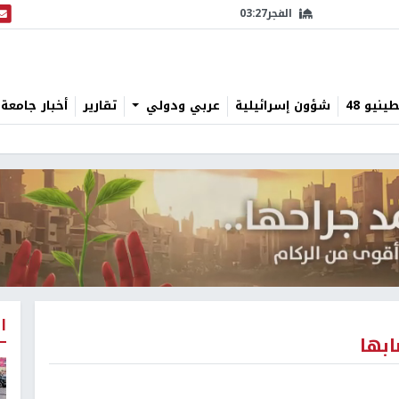
الفجر
03:27
البث
نيو 48
شؤون إسرائيلية
عربي ودولي
تقارير
أخبار جامعة 
ا
ابها