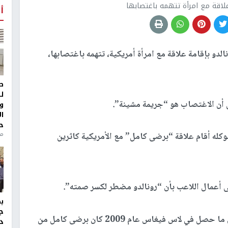
علاقة مع امرأة تتهمه باغتصابها
أ
نالدو بإقامة علاقة مع امرأة أمريكية، تتهمه باغتصابها،
ط
ل
لى أن الاغتصاب هو “جريمة مشينة”.
و
ا
ح
من
كله أقام علاقة “برضى كامل” مع الأمريكية كاثرين
 أعمال اللاعب بأن “رونالدو مضطر لكسر صمته”.
ج
وأضاف: “ينفي اللاعب تماماً جميع الاتهامات… وأن ما حصل في لاس فيغاس عام 2009 كان برضى كامل من
د