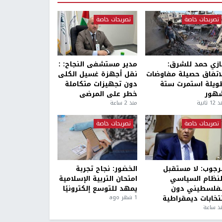
تصريحات خاصة
تصريحات خاصة
ازي حمد للشرق:
مدير مستشفى النجاح: :
لاتفاق حصيلة مفاوضات
نقل أجهزة غسيل الكلى
ويلة استمرت ستة
دون تجهيزات متكاملة
هور
خطر على المرضى
1 ثانية
منذ 2 ساعة
تصريحات خاصة
تصريحات خاصة
لرجوب: لا مستقبل
الخضور: نجاح تجربة
لنظام السياسي
امتحان التربية الإسلامية
لفلسطيني دون
يمهد للتوسع إلكترونيًا
نتخابات ديمقراطية
1 شهر ago
ذ ساعة