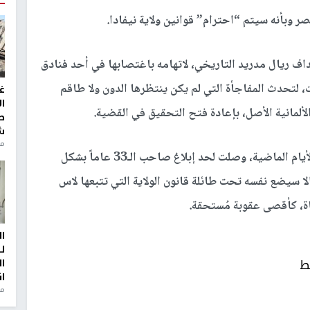
 وبأنه سيتم “احترام” قوانين ولاية نيفادا.
ائية ضد هداف ريال مدريد التاريخي، لاتهامه باغتصابها في أحد فنادق
، لتحدث المفاجأة التي لم يكن ينتظرها الدون ولا طاقم
غ
ا
لألمانية الأصل، بإعادة فتح التحقيق في القضية.
ط
ش
منذ 2
وتطورت أحداث القضية بشكل لا يُصدق على مدار الأيام الماضية، وصلت لحد إبلاغ صاحب الـ33 عاماً بشكل
 الاتهام الموجه إليه قبل 20 يوماً، وإلا سيضع نفسه تحت طائلة قانون الولاية التي تتبعها لاس
، كأقصى عقوبة مُستحقة.
ا
ل
ط
ا
ا
من