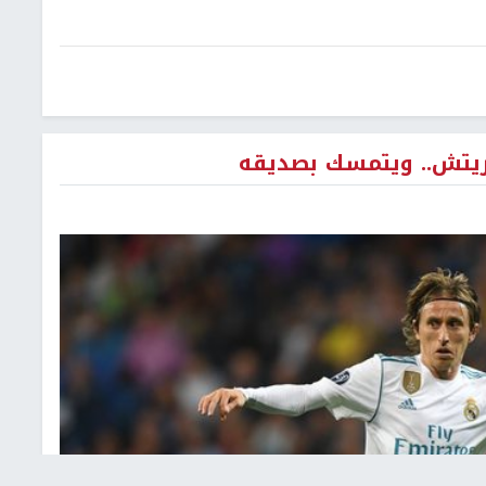
يتش.. ويتمسك بصديقه