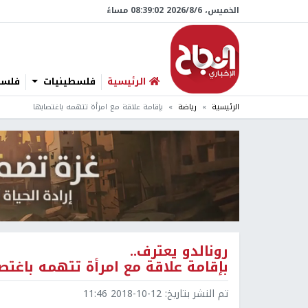
الخميس، 6/‏8/‏2026 08:39:03 مساءً
الرئيسية
فلسطينيات
فلسطي
الرئيسية
رياضة
بإقامة علاقة مع امرأة تتهمه باغتصابها
رونالدو يعترف..
بإقامة علاقة مع امرأة تتهمه باغتص
تم النشر بتاريخ:
2018-10-12 11:46