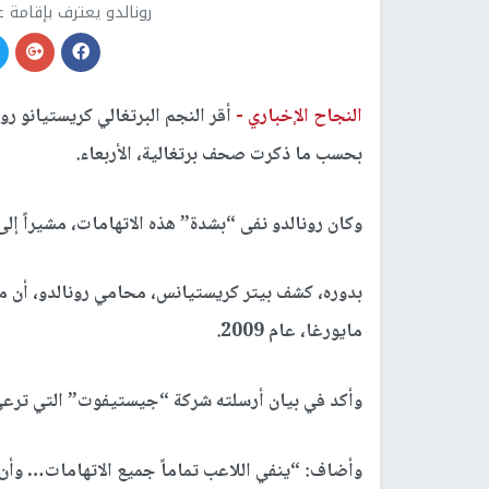
رونالدو يعترف بإقامة 
النجاح الإخباري -
أقر النجم البرتغالي كريستيانو رو
بحسب ما ذكرت صحف برتغالية، الأربعاء.
وكان رونالدو نفى “بشدة” هذه الاتهامات، مشيراً إ
بدوره، كشف بيتر كريستيانس، محامي رونالدو، أن مو
مايورغا، عام 2009.
وأكد في بيان أرسلته شركة “جيستيفوت” التي ترعى