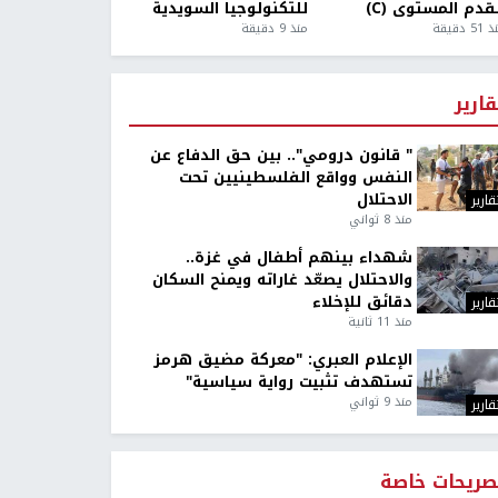
قدم المستوى (C)
للتكنولوجيا السويدية
5 دقيقة
منذ 9 دقيقة
قارير
" قانون درومي".. بين حق الدفاع عن
النفس وواقع الفلسطينيين تحت
الاحتلال
قارير
منذ 8 ثواني
شهداء بينهم أطفال في غزة..
والاحتلال يصعّد غاراته ويمنح السكان
دقائق للإخلاء
قارير
منذ 11 ثانية
الإعلام العبري: "معركة مضيق هرمز
تستهدف تثبيت رواية سياسية"
منذ 9 ثواني
قارير
صريحات خاصة