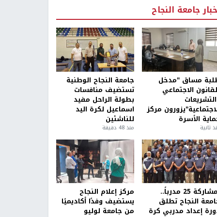
خبار جامعة النجاح
لبة مساق "مدخل
جامعة النجاح الوطنية
لقانون الاجتماعي
تستضيف منافسات
التشريعات
بطولة الراحل مفيد
لاجتماعية"يزورون مركز
اسماعيل لكرة اليد
ماية الأسرة
للناشئين
ذ ثانية
منذ 48 دقيقة
بمشاركة 25 مدرباً..
مركز إعلام النجاح
امعة النجاح تطلق
يستضيف وفدًا أكاديميًا
ورة إعداد مدربي كرة
من جامعة لوليو