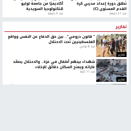
تطلق دورة إعداد مدربي كرة
أكاديميًا من جامعة لوليو
القدم المستوى (C)
للتكنولوجيا السويدية
منذ 51 دقيقة
منذ 9 دقيقة
تقارير
" قانون درومي".. بين حق الدفاع عن النفس وواقع
الفلسطينيين تحت الاحتلال
منذ 8 ثواني
تقارير
شهداء بينهم أطفال في غزة.. والاحتلال يصعّد
غاراته ويمنح السكان دقائق للإخلاء
منذ 11 ثانية
تقارير
الإعلام العبري: "معركة مضيق هرمز تستهدف تثبيت
رواية سياسية"
منذ 9 ثواني
تقارير
تصريحات خاصة
تصريحات خاصة
تصريحات خاصة