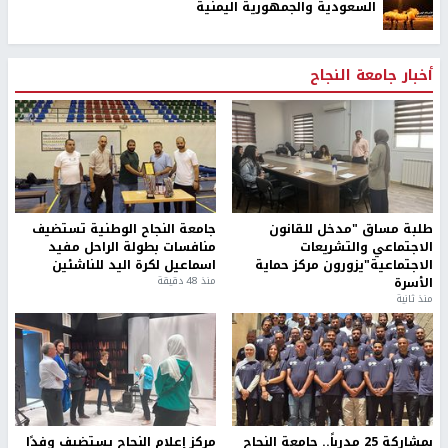
السعودية والجمهورية اليمنية
أخبار جامعة النجاح
طلبة مساق "مدخل للقانون
جامعة النجاح الوطنية تستضيف
الاجتماعي والتشريعات
منافسات بطولة الراحل مفيد
الاجتماعية"يزورون مركز حماية
اسماعيل لكرة اليد للناشئين
الأسرة
منذ 48 دقيقة
منذ ثانية
بمشاركة 25 مدرباً.. جامعة النجاح
مركز إعلام النجاح يستضيف وفدًا