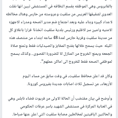
بالفايروس وهي الموظفه بقسم النظافه في المستشفى تبين انها نقلت
العدوى لشقيقها العريس من سلفيت وعروسته من حارس وهناك مخالطه
لاعداد كبيره وبناء عليه وبعد اجتماع ضم مدير الصحه ومدراء الاجهزه
الامنيه وامين سر الاقليم ورئيس بلدية سلفيت اتخذنا قرارا باغلاق كل
من مدينة سلفيت وقرية حارس لمدة 48 ساعه ابتداء من منتصف هذه
الليله حيث يسمح خلالها بفتح المخابز والصيدليات فقط وتمنع صلاة
الجمعه ويمنع الخروج من المنازل الا للضرورة القصوى.. وكذلك يسمح
لموظفي الصحه فقط للخروج الى اماكن عملهم".
وكان قد اعلن محافظ سلفيت، في وقت سابق من مساء اليوم
الأربعاء، عن تسجيل ثلاث اصابات جديدة بفيروس كورونا.
وأوضح في بيان مقتضب أن الحالة الاولى من قريوت قضاء نابلس وهي
في العناية المركزة في مستشفى الشهيد ياسر عرفات الحكومي
والحالتين الباقيتين لمخالطين مصابة سلفيت التي اعلن عنها صباحا.